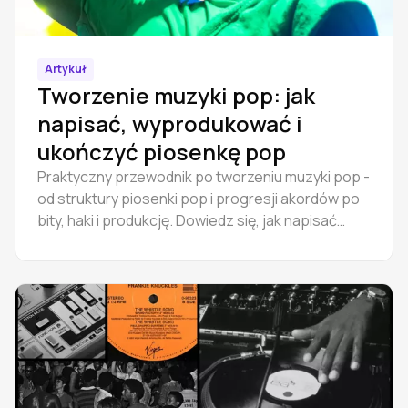
Artykuł
Tworzenie muzyki pop: jak
napisać, wyprodukować i
ukończyć piosenkę pop
Praktyczny przewodnik po tworzeniu muzyki pop -
od struktury piosenki pop i progresji akordów po
bity, haki i produkcję. Dowiedz się, jak napisać
piosenkę pop.