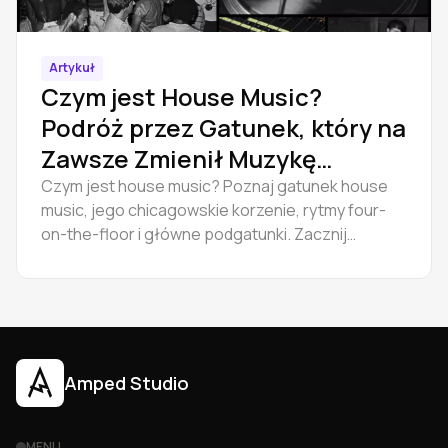
Artykuł
Czym jest House Music?
Podróż przez Gatunek, który na
Zawsze Zmienił Muzykę
Taneczną
Czym jest house music? Poznaj gatunek house
music, jego chicagowskie korzenie, rytmy four-
on-the-floor i główne podgatunki. Zacznij
tworzyć z Amped Studio.
Amped Studio
MENU