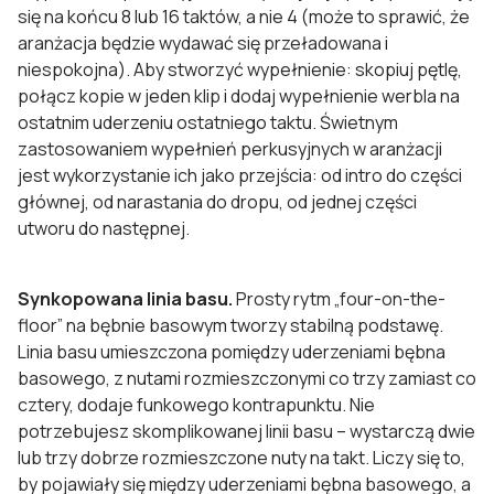
się na końcu 8 lub 16 taktów, a nie 4 (może to sprawić, że
aranżacja będzie wydawać się przeładowana i
niespokojna). Aby stworzyć wypełnienie: skopiuj pętlę,
połącz kopie w jeden klip i dodaj wypełnienie werbla na
ostatnim uderzeniu ostatniego taktu. Świetnym
zastosowaniem wypełnień perkusyjnych w aranżacji
jest wykorzystanie ich jako przejścia: od intro do części
głównej, od narastania do dropu, od jednej części
utworu do następnej.
Synkopowana linia basu.
Prosty rytm „four-on-the-
floor” na bębnie basowym tworzy stabilną podstawę.
Linia basu umieszczona pomiędzy uderzeniami bębna
basowego, z nutami rozmieszczonymi co trzy zamiast co
cztery, dodaje funkowego kontrapunktu. Nie
potrzebujesz skomplikowanej linii basu – wystarczą dwie
lub trzy dobrze rozmieszczone nuty na takt. Liczy się to,
by pojawiały się między uderzeniami bębna basowego, a