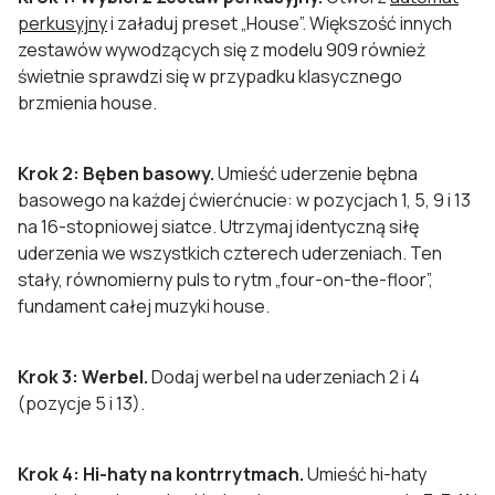
perkusyjny
i załaduj preset „House”. Większość innych
zestawów wywodzących się z modelu 909 również
świetnie sprawdzi się w przypadku klasycznego
brzmienia house.
Krok 2: Bęben basowy.
Umieść uderzenie bębna
basowego na każdej ćwierćnucie: w pozycjach 1, 5, 9 i 13
na 16-stopniowej siatce. Utrzymaj identyczną siłę
uderzenia we wszystkich czterech uderzeniach. Ten
stały, równomierny puls to rytm „four-on-the-floor”,
fundament całej muzyki house.
Krok 3: Werbel.
Dodaj werbel na uderzeniach 2 i 4
(pozycje 5 i 13).
Krok 4: Hi-haty na kontrrytmach.
Umieść hi-haty