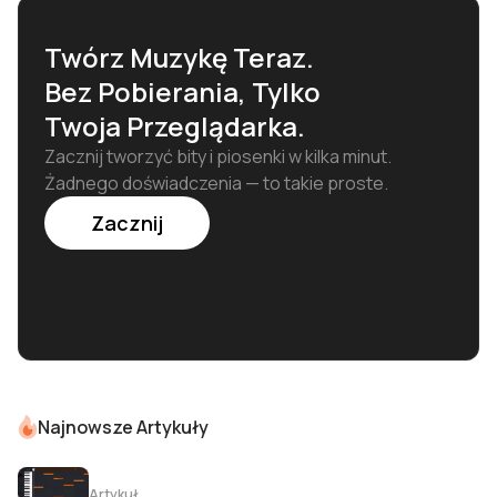
tworzeniu klasycznych patternów
perkusyjnych w stylu house.
Twórz Muzykę Teraz.
Bez Pobierania, Tylko
Twoja Przeglądarka.
Zacznij tworzyć bity i piosenki w kilka minut.
Żadnego doświadczenia — to takie proste.
Zacznij
Najnowsze Artykuły
Artykuł