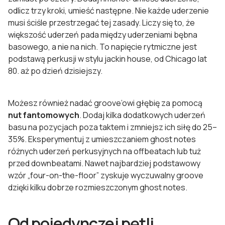
odlicz trzy kroki, umieść następne. Nie każde uderzenie
musi ściśle przestrzegać tej zasady. Liczy się to, że
większość uderzeń pada między uderzeniami bębna
basowego, a nie na nich. To napięcie rytmiczne jest
podstawą perkusji w stylu jackin house, od Chicago lat
80. aż po dzień dzisiejszy.
Możesz również nadać groove’owi głębię za pomocą
nut fantomowych
. Dodaj kilka dodatkowych uderzeń
basu na pozycjach poza taktem i zmniejsz ich siłę do 25–
35%. Eksperymentuj z umieszczaniem ghost notes
różnych uderzeń perkusyjnych na offbeatach lub tuż
przed downbeatami. Nawet najbardziej podstawowy
wzór „four-on-the-floor” zyskuje wyczuwalny groove
dzięki kilku dobrze rozmieszczonym ghost notes.
Od pojedynczej pętli