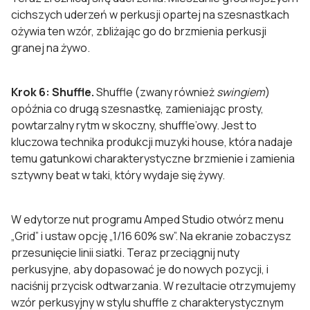
cichszych uderzeń w perkusji opartej na szesnastkach
ożywia ten wzór, zbliżając go do brzmienia perkusji
granej na żywo.
Krok 6: Shuffle.
Shuffle (zwany również
swingiem
)
opóźnia co drugą szesnastkę, zamieniając prosty,
powtarzalny rytm w skoczny, shuffle’owy. Jest to
kluczowa technika produkcji muzyki house, która nadaje
temu gatunkowi charakterystyczne brzmienie i zamienia
sztywny beat w taki, który wydaje się żywy.
W edytorze nut programu Amped Studio otwórz menu
„Grid” i ustaw opcję „1/16 60% sw”. Na ekranie zobaczysz
przesunięcie linii siatki. Teraz przeciągnij nuty
perkusyjne, aby dopasować je do nowych pozycji, i
naciśnij przycisk odtwarzania. W rezultacie otrzymujemy
wzór perkusyjny w stylu shuffle z charakterystycznym