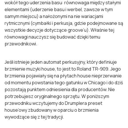
wokół tego uderzenia basu: równowaga między stałymi
elementami (uderzenie basu i werbel, zawsze w tym
samym miejscu) a nałożonymi na nie wariacjami
rytmicznymi (cymbałki i perkusja, gdzie podejmowane są
wszystkie decyzje dotyczące groove’u). Właśnie tej
równowagi nauczysz się budować dzięki temu
przewodnikowi.
Jeśli istnieje jeden automat perkusyjny, który definiuje
brzmienie muzyki house, to jest to Roland TR-909. Jego
brzmienia pojawiały się na płytach house nieprzerwanie
od momentu powstania tego gatunku w Chicago i do dziś
pozostają punktem odniesienia dla producentów. Nie
potrzebujesz oryginalnego sprzętu. W poniższym
przewodniku wczytujemy do Drumplera preset
house’owy zbudowany w oparciu o brzmienia
wywodzące się z tej tradycji.