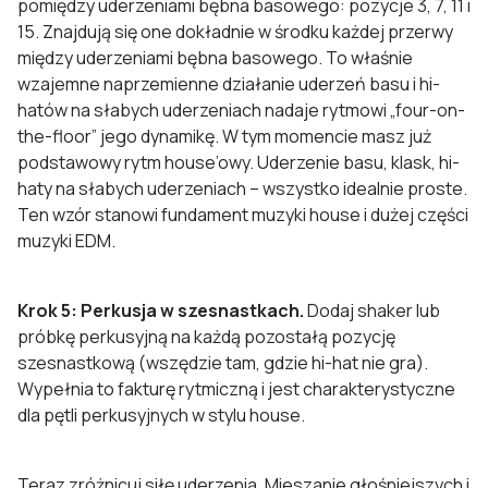
pomiędzy uderzeniami bębna basowego: pozycje 3, 7, 11 i
15. Znajdują się one dokładnie w środku każdej przerwy
między uderzeniami bębna basowego. To właśnie
wzajemne naprzemienne działanie uderzeń basu i hi-
hatów na słabych uderzeniach nadaje rytmowi „four-on-
the-floor” jego dynamikę. W tym momencie masz już
podstawowy rytm house’owy. Uderzenie basu, klask, hi-
haty na słabych uderzeniach – wszystko idealnie proste.
Ten wzór stanowi fundament muzyki house i dużej części
muzyki EDM.
Krok 5: Perkusja w szesnastkach.
Dodaj shaker lub
próbkę perkusyjną na każdą pozostałą pozycję
szesnastkową (wszędzie tam, gdzie hi-hat nie gra).
Wypełnia to fakturę rytmiczną i jest charakterystyczne
dla pętli perkusyjnych w stylu house.
Teraz zróżnicuj siłę uderzenia. Mieszanie głośniejszych i