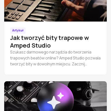
Artykuł
Jak tworzyć bity trapowe w
Amped Studio
Szukasz darmowego narzędzia do tworzenia
trapowych beatów online? Amped Studio pozwala
tworzyć bity w dowolnym miejscu. Zacznij
produkować już dziś dzięki łatwym narzędziom dla
początkujących.