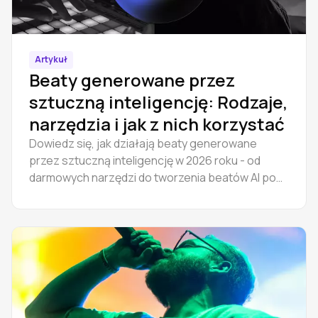
Artykuł
Beaty generowane przez
sztuczną inteligencję: Rodzaje,
narzędzia i jak z nich korzystać
Dowiedz się, jak działają beaty generowane
przez sztuczną inteligencję w 2026 roku - od
darmowych narzędzi do tworzenia beatów AI po
pełne przepływy pracy DAW. Twórz instrumenty
hip-hopowe i trapowe online, a następnie edytuj
podkłady w przeglądarce. Przewodnik krok po
kroku.