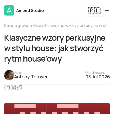
🇵🇱
Amped Studio
Strona główna
›
Blog
›
Klasyczne wzory perkusyjne w stylu house: jak stworzyć rytm house’owy
Klasyczne wzory perkusyjne
w stylu house: jak stworzyć
rytm house’owy
Autor
Opublikowano
Antony Tornver
03 Jul 2026