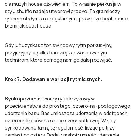
dla muzyki house ożywieniem. To właśnie perkusja w
stylu shuffle nadaje utworowi groove. Ta gra między
rytmem stałym a nieregularnym sprawia, że beat house
brzmi jak beat house.
Gdy już uzyskasz ten swingowy rytm perkusyjny,
przyjrzyjmy się kilku bardziej zaawansowanym
technikom, które pomogą nam go dalej rozwijać.
Krok 7: Dodawanie wariacji rytmicznych.
Synkopowanie
tworzy rytm krzyżowy w
przeciwieństwie do prostego, cztero-na-podłogowego
uderzenia basu. Bas umieszcza uderzenia w odstępach
czterech kroków na siatce szesnastkowej. Wzory
synkopowane łamią tę regularność, licząc po trzy
zamiast po cztery. Dodaj rimshot: umieść uderzenie,