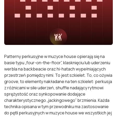
Patterny perkusyjne w muzyce house opierają się na
basie typu „four-on-the-floor”, klasknięciu lub uderzeniu
werbla na backbeacie oraz hi-hatach wypełniających
przestrzeń pomiędzy nimi. To jest szkielet. To, co ożywia
groove, to elementy nakładane na ten szkielet: perkusja
z różnicami w sile uderzeń, shuffle nadający rytmowi
sprężystość oraz synkopowanie dodające
charakterystycznego „jackingowego” brzmienia. Każda
technika opisana w tym przewodniku ma zastosowanie
do pętli perkusyjnych w muzyce house we wszystkich jej