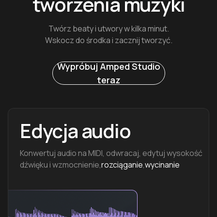
tworzenia muzyki
Twórz beaty i utwory w kilka minut.
Wskocz do środka i zacznij tworzyć.
Wypróbuj Amped Studio
teraz
Edycja audio
Konwertuj audio na MIDI, odwracaj, edytuj wysokość
dźwięku i wzmocnienie,
rozciąganie
,
wycinanie