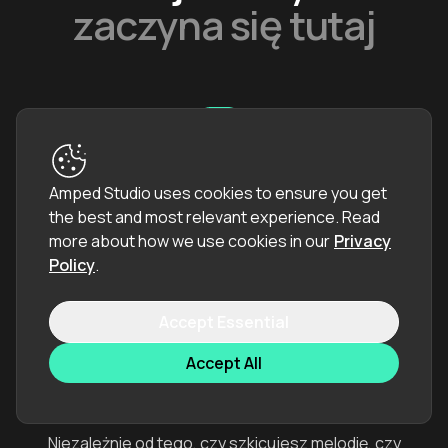
zaczyna się tutaj
Amped Studio uses cookies to ensure you get
Amped Studio to Twoje wszechstronne narzędzie do
the best and most relevant experience.
Read
tworzenia muzyki online bezpośrednio w przeglądarce —
more about how we use cookies in our
Privacy
bez instalacji i konfiguracji.
Policy
.
Accept Essential
Accept All
Niezależnie od tego, czy szkicujesz melodię, czy