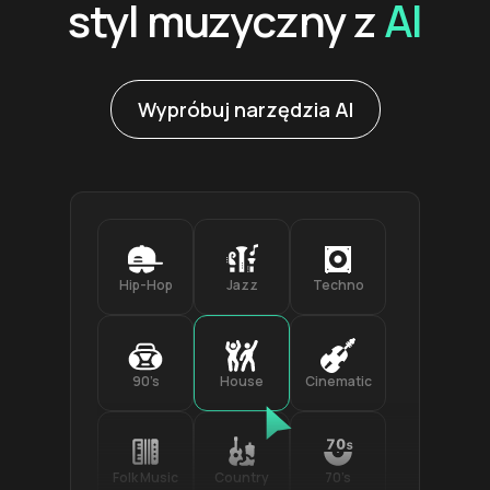
styl muzyczny z
AI
Wypróbuj narzędzia AI
Hip-Hop
Jazz
Techno
90’s
House
Cinematic
Folk Music
Country
70’s