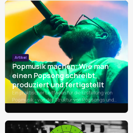
Schritt-für-Schritt-Anleitung.
Artikel
Popmusik machen: Wie man
einen Popsong schreibt,
produziert und fertigstellt
Ein praktischer Leitfaden für die Erstellung von
Popmusik - von der Struktur von Popsongs und
Akkordfolgen bis hin zu Beats, Hooks und
Produktion. Lernen Sie, wie man einen Popsong
schreibt.