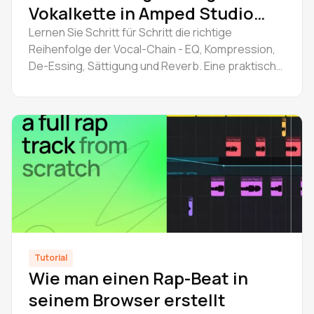
Vokalkette in Amped Studio
aufbaut
Lernen Sie Schritt für Schritt die richtige
Reihenfolge der Vocal-Chain - EQ, Kompression,
De-Essing, Sättigung und Reverb. Eine praktische
Anleitung zum Aufbau einer grundlegenden Vocal-
Chain.
Tutorial
Wie man einen Rap-Beat in
seinem Browser erstellt