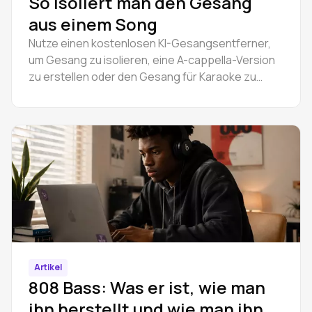
So isoliert man den Gesang
aus einem Song
Nutze einen kostenlosen KI-Gesangsentferner,
um Gesang zu isolieren, eine A-cappella-Version
zu erstellen oder den Gesang für Karaoke zu
entfernen. Läuft direkt im Browser – kein
Download, keine Installation.
Artikel
808 Bass: Was er ist, wie man
ihn herstellt und wie man ihn