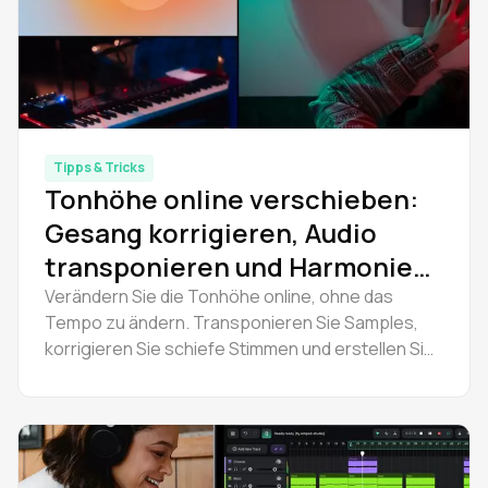
Tipps & Tricks
Tonhöhe online verschieben:
Gesang korrigieren, Audio
transponieren und Harmonien
erstellen
Verändern Sie die Tonhöhe online, ohne das
Tempo zu ändern. Transponieren Sie Samples,
korrigieren Sie schiefe Stimmen und erstellen Sie
Harmonien - kostenlos in Amped Studio. Kein
Download erforderlich. Probieren Sie es jetzt aus.