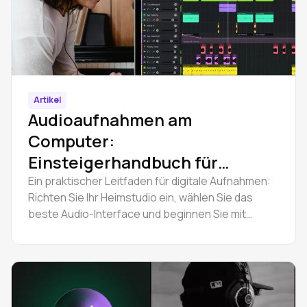
Artikel
Audioaufnahmen am
Computer:
Einsteigerhandbuch für
digitale Aufnahmen
Ein praktischer Leitfaden für digitale Aufnahmen:
Richten Sie Ihr Heimstudio ein, wählen Sie das
beste Audio-Interface und beginnen Sie mit
kostenlosen Audioaufnahmen auf Ihrem
Computer.