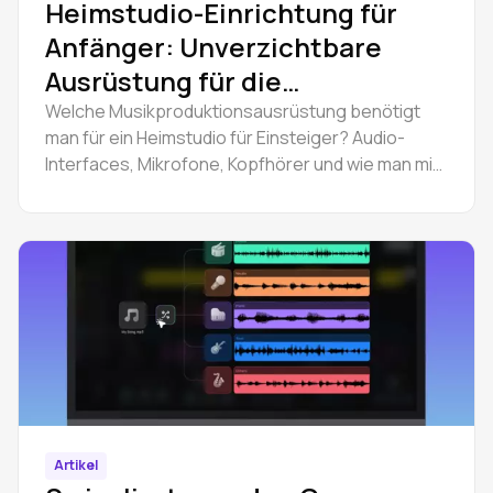
Heimstudio-Einrichtung für
Anfänger: Unverzichtbare
Ausrüstung für die
Musikproduktion
Welche Musikproduktionsausrüstung benötigt
man für ein Heimstudio für Einsteiger? Audio-
Interfaces, Mikrofone, Kopfhörer und wie man mit
der Produktion in einer Browser-DAW beginnt.
Artikel