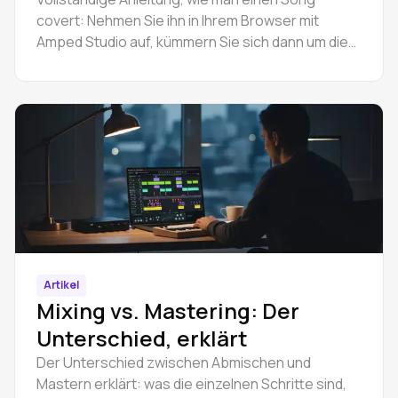
Veröffentlichung
covert: Nehmen Sie ihn in Ihrem Browser mit
Amped Studio auf, kümmern Sie sich dann um die
Coversong-Lizenz und veröffentlichen Sie ihn
legal auf Spotify.
Artikel
Mixing vs. Mastering: Der
Unterschied, erklärt
Der Unterschied zwischen Abmischen und
Mastern erklärt: was die einzelnen Schritte sind,