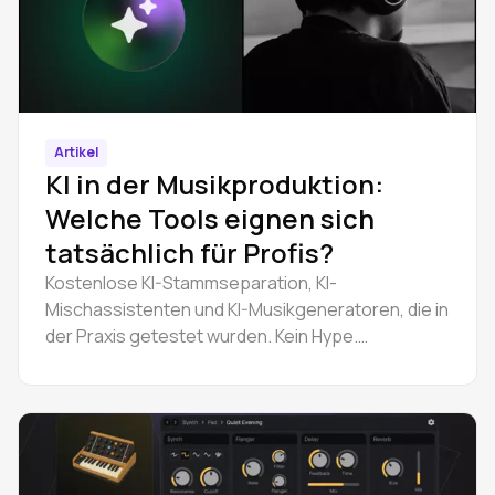
Artikel
KI in der Musikproduktion:
Welche Tools eignen sich
tatsächlich für Profis?
Kostenlose KI-Stammseparation, KI-
Mischassistenten und KI-Musikgeneratoren, die in
der Praxis getestet wurden. Kein Hype.
Bewertungen und Tipps zu den Tools UVR,
Sonible, Suno v5 und Amped Studio. Aktualisiert
2026.