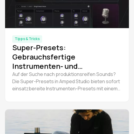
Tipps & Tricks
Super-Presets:
Gebrauchsfertige
Instrumenten- und
Effektketten
Auf der Suche nach produktionsreifen Sounds?
Die Super-Presets in Amped Studio bieten sofort
einsatzbereite Instrumenten-Presets mit einem
kompletten Effekt-Rack. Verbessern Sie jetzt
Ihren Musikproduktions-Workflow und Ihre
Effizienz.