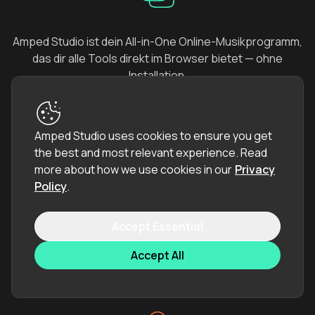
Amped Studio ist dein All-in-One Online-Musikprogramm,
das dir alle Tools direkt im Browser bietet — ohne
Installation.
Amped Studio uses cookies to ensure you get
the best and most relevant experience.
Read
more about how we use cookies in our
Privacy
Policy
.
Ob Melodie-Skizze oder fertiger Song, Amped Studio
Accept Essential
passt in deinen kreativen Workflow, wo auch immer du
bist.
Accept All