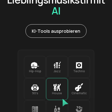
AI
KI-Tools ausprobieren
Hip-Hop
Jazz
Techno
90’s
House
Cinematic