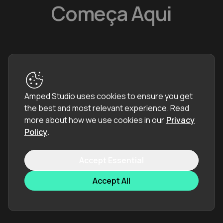
Começa Aqui
Amped Studio uses cookies to ensure you get
O Amped Studio é seu criador de música online tudo-em-
the best and most relevant experience.
Read
um, dando-lhe as ferramentas para criar música
more about how we use cookies in our
Privacy
diretamente no seu navegador — sem instalações ou
Policy
.
configuração necessária.
Accept Essential
Accept All