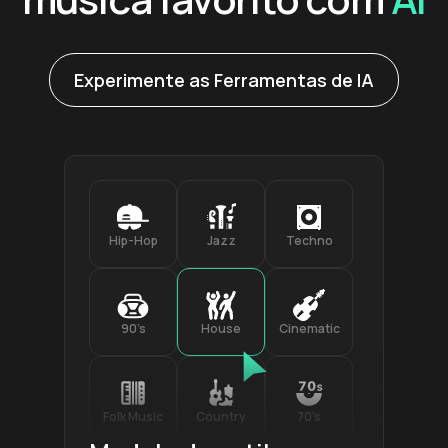
Experimente as Ferramentas de IA
Hip-Hop
Jazz
Techno
90’s
House
Cinematic
Folk Music
Country
70’s