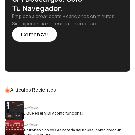
Tu Navegador.
Empieza a crear beats y canciones en minutos.
Sin experiencia necesaria — así de fácil.
Comenzar
Artículos Recientes
Artículo
¿Qué es el MIDI y cómo funciona?
Artículo
Patrones clásicos de batería del house: cómo crear un
ritmo de house