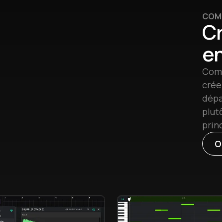
COM
Cr
e
Comm
crée
dépa
plutô
princ
O