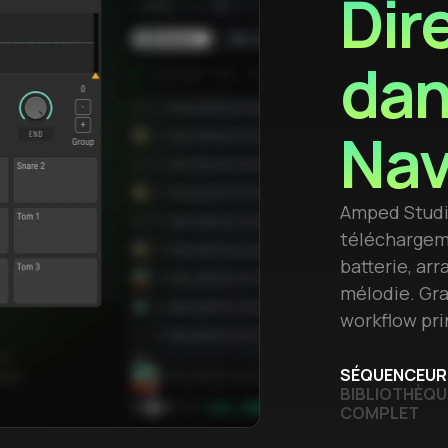
Dir
dan
Nav
Amped Studi
téléchargeme
batterie, ar
mélodie. Gra
workflow pri
SÉQUENCEUR 
BIBLIOTHÈQU
COMPLET