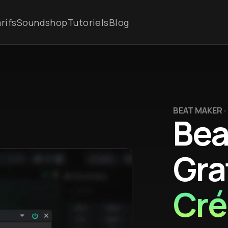
rifs
Soundshop
Tutoriels
Blog
BEAT MAKER 
Bea
Grat
Cré