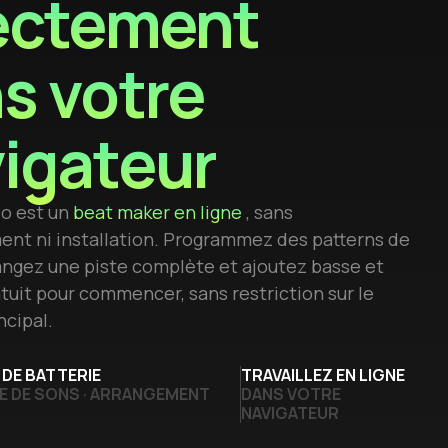
ectement
s votre
igateur
o est un
beat maker en ligne
, sans
nt ni installation. Programmez des patterns de
rangez une piste complète et ajoutez basse et
tuit pour commencer, sans restriction sur le
ncipal.
DE BATTERIE
TRAVAILLEZ EN LIGNE
E DE SONS · ARRANGEMENT
DANS VOTRE
NAVIGATEUR