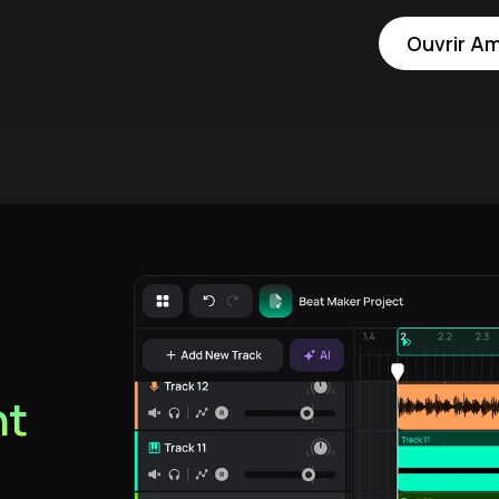
Ouvrir A
nt