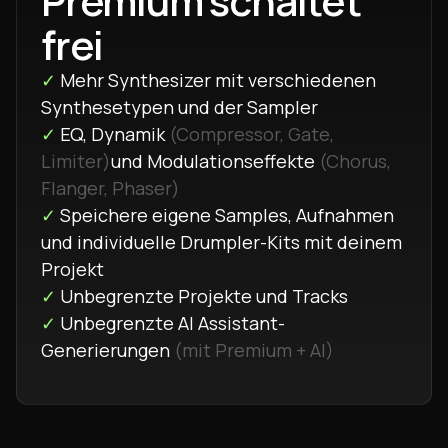
Premium schaltet
frei
✓
Mehr Synthesizer mit verschiedenen
Synthesetypen und der Sampler
✓
EQ, Dynamik
(Compressor, Gate,
Limiter)
und Modulationseffekte
(Chorus,
Flanger, Phaser)
✓
Speichere eigene Samples, Aufnahmen
und individuelle Drumpler-Kits mit deinem
Projekt
✓
Unbegrenzte Projekte und Tracks
✓
Unbegrenzte AI Assistant-
Generierungen
(mit Premium + AI)