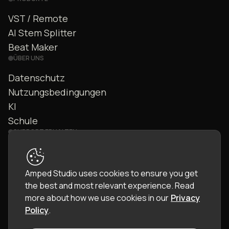
VST / Remote
AI Stem Splitter
Beat Maker
ÜBER UNS
Datenschutz
Nutzungsbedingungen
KI
Schule
SUPPORT ERHALTEN
Kontakt
FAQ
Amped Studio uses cookies to ensure you get
Community
the best and most relevant experience.
Read
Handbuch
more about how we use cookies in our
Privacy
Policy
.