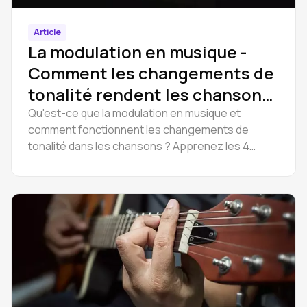
Article
La modulation en musique -
Comment les changements de
tonalité rendent les chansons
inoubliables
Qu'est-ce que la modulation en musique et
comment fonctionnent les changements de
tonalité dans les chansons ? Apprenez les 4
types de modulation avec des exemples célèbres
et changez la tonalité d'une chanson en ligne
dans Amped Studio.