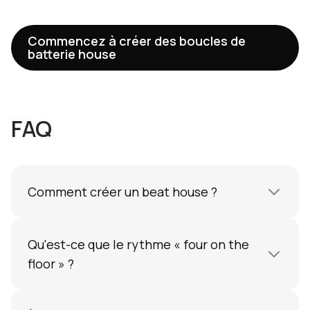
Commencez à créer des boucles de
batterie house
FAQ
Comment créer un beat house ?
Placez une grosse caisse sur chaque noire à
120-128 BPM. Ajoutez un clap sur les temps 2
Qu'est-ce que le rythme « four on the
et 4, des charlestons sur les contre-temps,
floor » ?
ainsi que des percussions en doubles
croches avec des variations de vélocité.
Le rythme « four on the floor » consiste à
Appliquez un effet de shuffle pour donner du