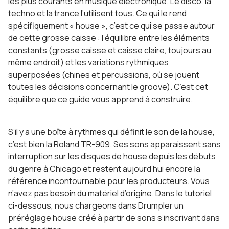
les plus courants en musique électronique. Le disco, la
techno et la trance l’utilisent tous. Ce qui le rend
spécifiquement « house », c’est ce qui se passe autour
de cette grosse caisse : l’équilibre entre les éléments
constants (grosse caisse et caisse claire, toujours au
même endroit) et les variations rythmiques
superposées (chines et percussions, où se jouent
toutes les décisions concernant le groove). C’est cet
équilibre que ce guide vous apprend à construire.
S’il y a une boîte à rythmes qui définit le son de la house,
c’est bien la Roland TR-909. Ses sons apparaissent sans
interruption sur les disques de house depuis les débuts
du genre à Chicago et restent aujourd’hui encore la
référence incontournable pour les producteurs. Vous
n’avez pas besoin du matériel d’origine. Dans le tutoriel
ci-dessous, nous chargeons dans Drumpler un
préréglage house créé à partir de sons s’inscrivant dans