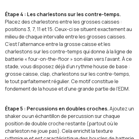
Étape 4 : Les charlestons sur les contre-temps.
Placez des charlestons entre les grosses caisses :
positions 3, 7, 11 et 15. Ceux-ci se situent exactement au
milieu de chaque intervalle entre les grosses caisses.
C’est l’alternance entre la grosse caisse et les
charlestons sur les contre-temps qui donne à la ligne de
batterie « four-on-the-floor » son élan vers l’avant. À ce
stade, vous disposez déjà d’un rythme house de base :
grosse caisse, clap, charlestons sur les contre-temps,
le tout parfaitement régulier. Ce motif constitue le
fondement de la house et d’une grande partie de l’EDM.
Étape 5 : Percussions en doubles croches.
Ajoutez un
shaker ou un échantillon de percussion sur chaque
position de double croche restante (partout où le
charleston ne joue pas). Cela enrichit la texture
rythmique et est caractéristique des boucles de batterie