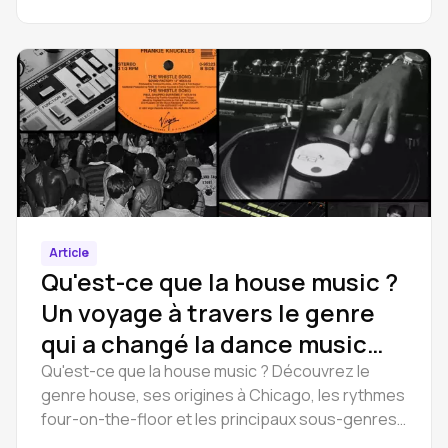
accroches et à la production. Apprenez à écrire
une chanson pop.
Article
Qu'est-ce que la house music ?
Un voyage à travers le genre
qui a changé la dance music
pour toujours
Qu'est-ce que la house music ? Découvrez le
genre house, ses origines à Chicago, les rythmes
four-on-the-floor et les principaux sous-genres.
Commencez à créer avec Amped Studio.