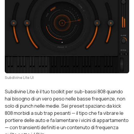
Subdivine Lite UI
Subdivine Lite è il tuo toolkit per sub-bassi 808 quando
hai bisogno di un vero peso nelle basse frequenze, non
solo di punch nelle medie. Sei preset spaziano da kick
808 morbidi a sub trap pesanti — il tipo che fa vibrare le
portiere delle auto e fa lamentare i vicini di appartamento
— con transienti definiti e un contenuto di frequenza