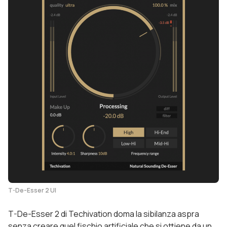
T-De-Esser 2 UI
T-De-Esser 2 di Techivation doma la sibilanza aspra
senza creare quel fischio artificiale che si ottiene da un