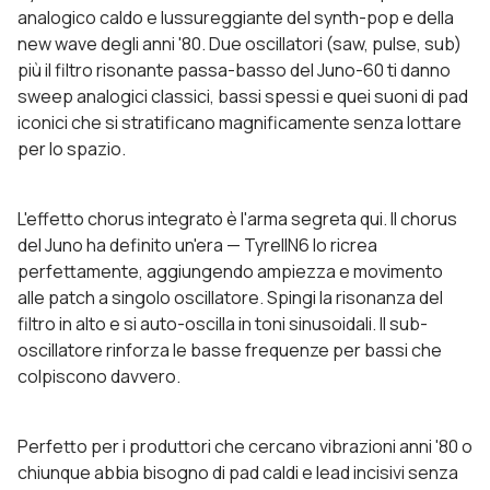
analogico caldo e lussureggiante del synth-pop e della
new wave degli anni '80. Due oscillatori (saw, pulse, sub)
più il filtro risonante passa-basso del Juno-60 ti danno
sweep analogici classici, bassi spessi e quei suoni di pad
iconici che si stratificano magnificamente senza lottare
per lo spazio.
L'effetto chorus integrato è l'arma segreta qui. Il chorus
del Juno ha definito un'era — TyrellN6 lo ricrea
perfettamente, aggiungendo ampiezza e movimento
alle patch a singolo oscillatore. Spingi la risonanza del
filtro in alto e si auto-oscilla in toni sinusoidali. Il sub-
oscillatore rinforza le basse frequenze per bassi che
colpiscono davvero.
Perfetto per i produttori che cercano vibrazioni anni '80 o
chiunque abbia bisogno di pad caldi e lead incisivi senza