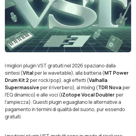
I migliori plugin VST gratuiti nel 2026 spaziano dalla
sintesi (
Vital
per le wavetable), alla batteria (
MT Power
Drum Kit 2
per rock/pop), agli effetti (
Valhalla
Supermassive
per il riverbero), al mixing (
TDR Nova
per
l'EQ dinamico) e alle voci (
iZotope Vocal Doubler
per
l'ampiezza). Questi plugin eguagliano le alternative a
pagamento in termini di qualità del suono, pur essendo
gratuiti.