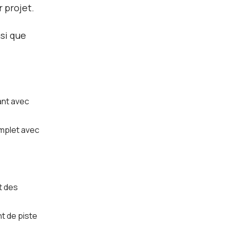
 projet.
nsi que
sant avec
omplet avec
t des
nt de piste