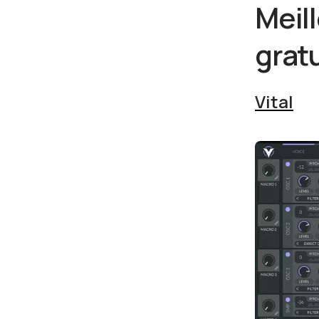
Meil
gratu
Vital