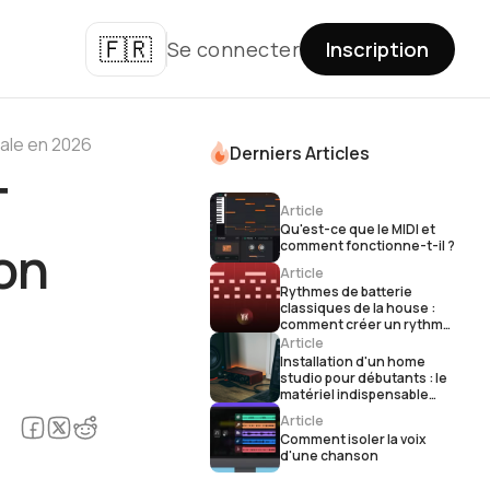
🇫🇷
Se connecter
Inscription
cale en 2026
Derniers Articles
T
Article
Qu'est-ce que le MIDI et
ion
comment fonctionne-t-il ?
Article
Rythmes de batterie
classiques de la house :
comment créer un rythme
house
Article
Installation d'un home
studio pour débutants : le
matériel indispensable
pour la production
Article
musicale
Comment isoler la voix
d'une chanson