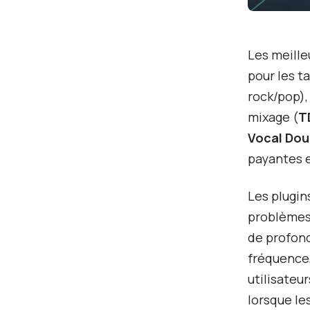
Les meille
pour les ta
rock/pop), 
mixage (
T
Vocal Dou
payantes e
Les plugin
problèmes 
de profond
fréquence,
utilisateu
lorsque le