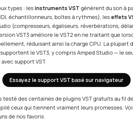
eux types : les
instruments VST
génèrent du son à pa
DI, échantillonneurs, boîtes à rythmes), les
effets 
audio (compresseurs, égaliseurs, réverbérations, délais
ersion VST3 améliore le VST2 en ne traitant que lors
 réellement, réduisant ainsi la charge CPU. La plupart
supportent le VST3, y compris Amped Studio — le se
r
avec support VST.
Essayez le support VST basé sur navigateur
 testé des centaines de plugins VST gratuits au fil d
ilé ceux qui tiennent vraiment leurs promesses. Voi
ns de nos favoris.