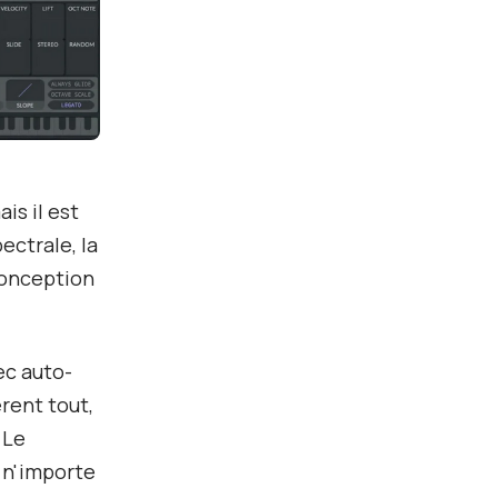
is il est
ectrale, la
conception
ec auto-
rent tout,
 Le
 n'importe