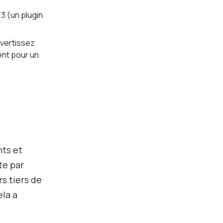
3 (un plugin
nvertissez
ent pour un
nts et
te par
s tiers de
ela a