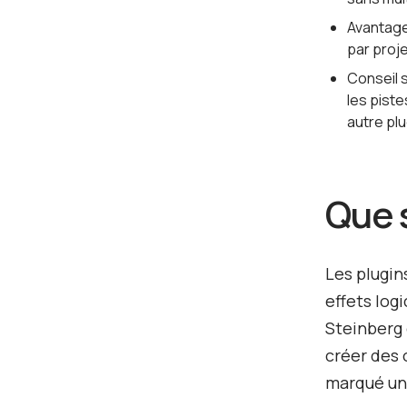
Avantage
par proj
Conseil 
les pist
autre plu
Que 
Les plugin
effets log
Steinberg 
créer des 
marqué un