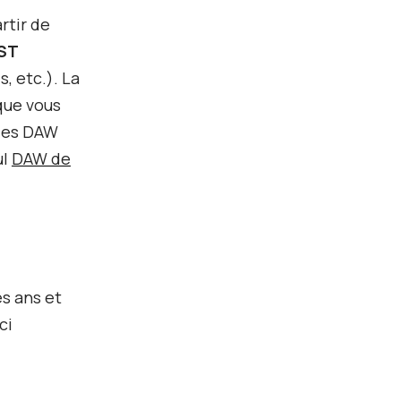
rtir de
VST
, etc.). La
que vous
 des DAW
ul
DAW de
es ans et
ci