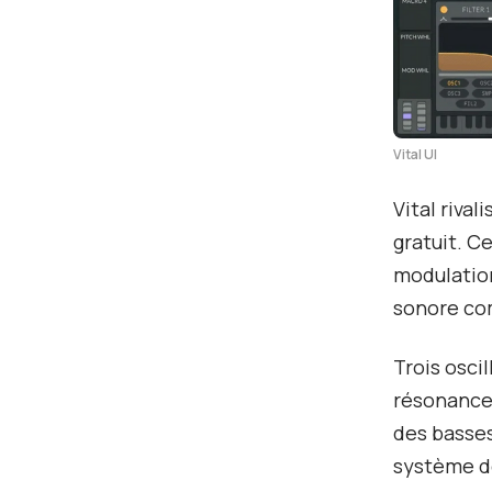
Vital UI
Vital riva
gratuit. C
modulation
sonore co
Trois oscil
résonance 
des basses
système d