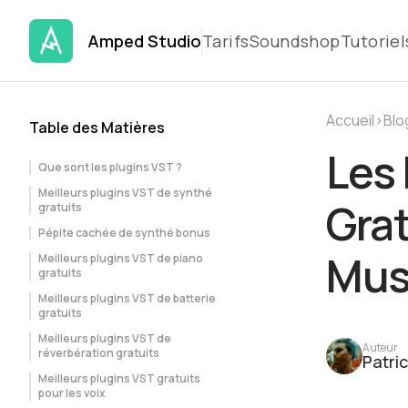
Amped Studio
Tarifs
Soundshop
Tutoriel
Accueil
›
Blo
Table des Matières
Les 
Que sont les plugins VST ?
Meilleurs plugins VST de synthé
Grat
gratuits
Pépite cachée de synthé bonus
Mus
Meilleurs plugins VST de piano
gratuits
Meilleurs plugins VST de batterie
gratuits
Meilleurs plugins VST de
Auteur
réverbération gratuits
Patri
Meilleurs plugins VST gratuits
pour les voix