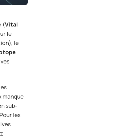
 (
Vital
ur le
ion), le
otope
ives
des
ix manque
en sub-
Pour les
tives
ez