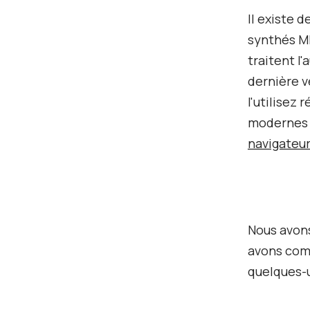
Il existe d
synthés MI
traitent l'
dernière v
l'utilisez
modernes 
navigateu
Nous avons
avons comp
quelques-u