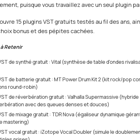
ement, puisque vous travaillez avec un seul plugin par
uvre 15 plugins VST gratuits testés au fil des ans, ai
choix bonus et des pépites cachées.
 à Retenir
VST de synthé gratuit : Vital (synthèse de table d'ondes rivali
VST de batterie gratuit : MT Power Drum Kit 2 (kit rock/pop c
lons round-robin)
VST de réverbération gratuit : Valhalla Supermassive (hybride
verbération avec des queues denses et douces)
 VST de mixage gratuit : TDR Nova (égaliseur dynamique géran
e mastering)
VST vocal gratuit : iZotope Vocal Doubler (simule le doubleme
tiples prises)