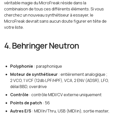
véritable magie du MicroFreak réside dans la
combinaison de tous ces différents éléments. Si vous
cherchez un nouveau synthétiseur à essayer, le
MicroFreak devrait sans aucun doute figurer en tête de
votre liste.
4. Behringer Neutron
Polyphonie
: paraphonique
Moteur de synthétiseur
: entièrement analogique ;
2 VCO, 1 VCF (12db LPF/HPF), VCA, 2 ENV (ADSR), LFO,
délai BBD, overdrive
Contrôle
: contrôle MIDI/CV externe uniquement
Points de patch
: 56
Autres E/S
: MIDI In/Thru, USB (MIDI in), sortie master,