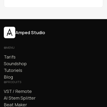
Sans téléchargement, commencez simplement à
créer vos pistes.
Amped Studio
MENU
Tarifs
Soundshop
Tutoriels
Blog
PRODUITS
VST / Remote
AI Stem Splitter
Beat Maker