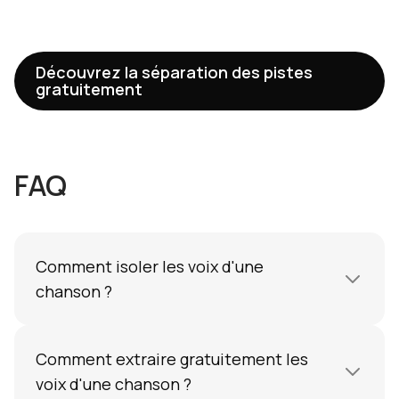
Découvrez la séparation des pistes
gratuitement
FAQ
Comment isoler les voix d'une
chanson ?
Utilisez un séparateur de pistes par IA comme
l'AI Splitter d'Amped Studio. Téléchargez votre
Comment extraire gratuitement les
fichier audio, sélectionnez une séparation en
voix d'une chanson ?