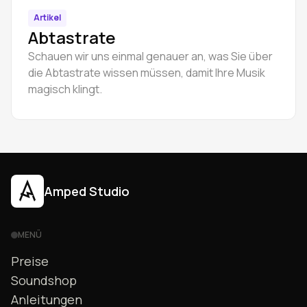
Artikel
Abtastrate
Schauen wir uns einmal genauer an, was Sie über
die Abtastrate wissen müssen, damit Ihre Musik
magisch klingt.
Amped Studio
MENÜ
Preise
Soundshop
Anleitungen