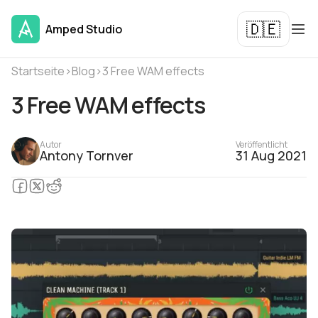
🇩🇪
Amped Studio
Startseite
›
Blog
›
3 Free WAM effects
3 Free WAM effects
Autor
Veröffentlicht
Antony Tornver
31 Aug 2021