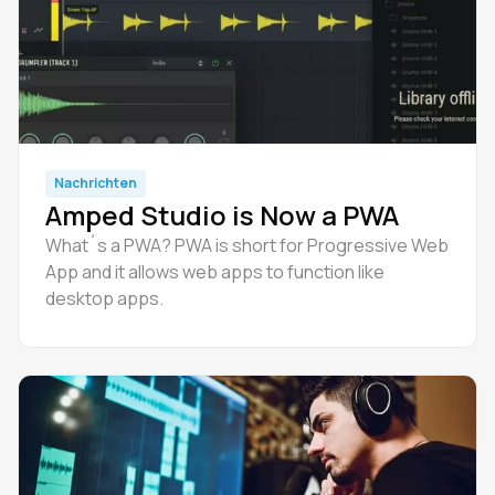
Nachrichten
Amped Studio is Now a PWA
What´s a PWA? PWA is short for Progressive Web
App and it allows web apps to function like
desktop apps.