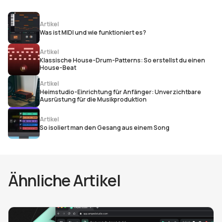
Artikel
Was ist MIDI und wie funktioniert es?
Artikel
Klassische House-Drum-Patterns: So erstellst du einen
House-Beat
Artikel
Heimstudio-Einrichtung für Anfänger: Unverzichtbare
Ausrüstung für die Musikproduktion
Artikel
So isoliert man den Gesang aus einem Song
Ähnliche Artikel