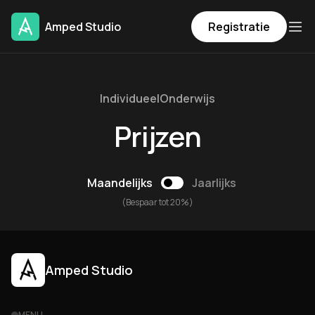
Amped Studio
Registratie
Individueel
Onderwijs
Prijzen
Maandelijks
Jaarlijks
(Bespaar tot 20%)
Amped Studio
MENU