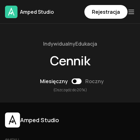
Amped Studio
Rejestracja
Indywidualny
Edukacja
Cennik
Miesięczny
Roczny
(Oszczędź do 20%)
Amped Studio
MENU