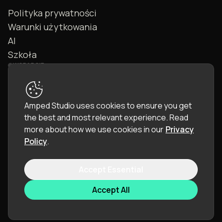
Polityka prywatności
Warunki użytkowania
AI
Szkoła
WSPARCIE
Kontakt
FAQ
Amped Studio uses cookies to ensure you get
Społeczność
the best and most relevant experience.
Read
Instrukcja
more about how we use cookies in our
Privacy
Policy
.
Accept Essential
© 2026 LettoPro SA. All rights reserved.
Accept All
Język:
Polski (PL)