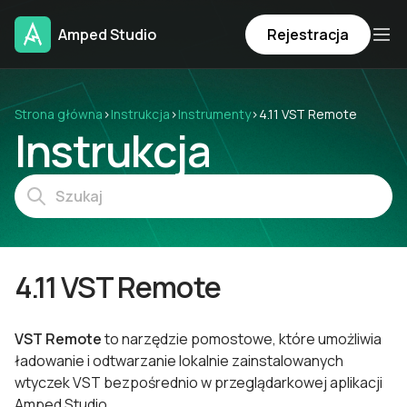
Amped Studio
Rejestracja
Strona główna
›
Instrukcja
›
Instrumenty
›
4.11 VST Remote
Instrukcja
4.11 VST Remote
VST Remote
to narzędzie pomostowe, które umożliwia
ładowanie i odtwarzanie lokalnie zainstalowanych
wtyczek VST bezpośrednio w przeglądarkowej aplikacji
Amped Studio.