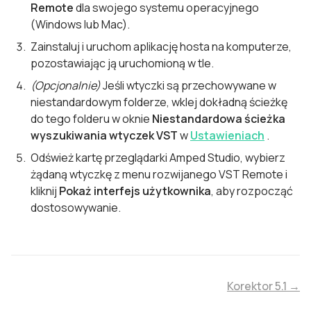
Remote
dla swojego systemu operacyjnego
(Windows lub Mac).
Zainstaluj i uruchom aplikację hosta na komputerze,
pozostawiając ją uruchomioną w tle.
(Opcjonalnie)
Jeśli wtyczki są przechowywane w
niestandardowym folderze, wklej dokładną ścieżkę
do tego folderu w oknie
Niestandardowa ścieżka
wyszukiwania wtyczek VST
w
Ustawieniach
.
Odśwież kartę przeglądarki Amped Studio, wybierz
żądaną wtyczkę z menu rozwijanego VST Remote i
kliknij
Pokaż interfejs użytkownika
, aby rozpocząć
dostosowywanie.
Korektor 5.1 →