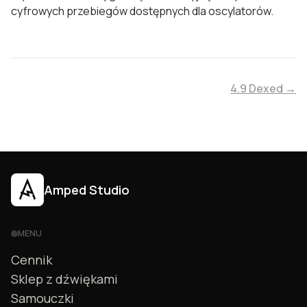
cyfrowych przebiegów dostępnych dla oscylatorów.
4.9 Dexed →
Amped Studio
MENU
Cennik
Sklep z dźwiękami
Samouczki