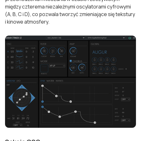
między czterema niezależnymi oscylatorami cyfrowymi
(A, B, C i D), co pozwala tworzyć zmieniające się tekstury
i kinowe atmosfery.