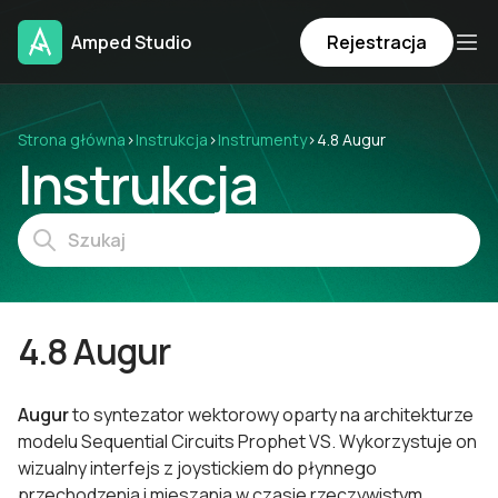
Amped Studio
Rejestracja
Strona główna
›
Instrukcja
›
Instrumenty
›
4.8 Augur
Instrukcja
4.8 Augur
Augur
to syntezator wektorowy oparty na architekturze
modelu Sequential Circuits Prophet VS. Wykorzystuje on
wizualny interfejs z joystickiem do płynnego
przechodzenia i mieszania w czasie rzeczywistym