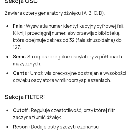
Sekcja OSC
Zawiera cztery generatory dźwięku (A, B, C, D).
Fala
: Wyświetla numer identyfikacyjny cyfrowej fali.
Kliknij i przeciągnij numer, aby przewijać bibliotekę,
która obejmuje zakres od 32 (fala sinusoidalna) do
127.
Semi
: Stroi poszczególne oscylatory w półtonach
muzycznych.
Cents
: Umożliwia precyzyjne dostrajanie wysokości
dźwięku oscylatora w mikroprzyspieszeniach.
Sekcja FILTER:
Cutoff
: Reguluje częstotliwość, przy której filtr
zaczyna tłumić dźwięk.
Reson
: Dodaje ostry szczyt rezonansu