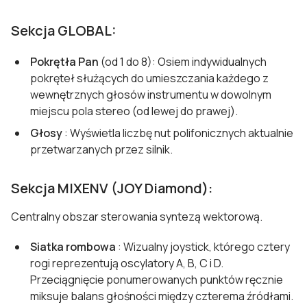
Sekcja GLOBAL:
Pokrętła Pan
(od 1 do 8): Osiem indywidualnych
pokręteł służących do umieszczania każdego z
wewnętrznych głosów instrumentu w dowolnym
miejscu pola stereo (od lewej do prawej).
Głosy
: Wyświetla liczbę nut polifonicznych aktualnie
przetwarzanych przez silnik.
Sekcja MIXENV (JOY Diamond):
Centralny obszar sterowania syntezą wektorową.
Siatka rombowa
: Wizualny joystick, którego cztery
rogi reprezentują oscylatory A, B, C i D.
Przeciągnięcie ponumerowanych punktów ręcznie
miksuje balans głośności między czterema źródłami.