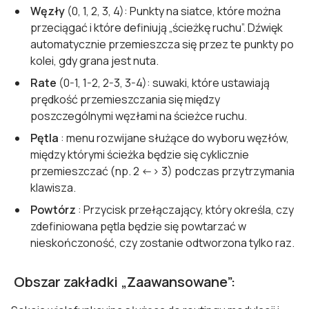
Węzły
(0, 1, 2, 3, 4): Punkty na siatce, które można
przeciągać i które definiują „ścieżkę ruchu”. Dźwięk
automatycznie przemieszcza się przez te punkty po
kolei, gdy grana jest nuta.
Rate
(0-1, 1-2, 2-3, 3-4): suwaki, które ustawiają
prędkość przemieszczania się między
poszczególnymi węzłami na ścieżce ruchu.
Pętla
: menu rozwijane służące do wyboru węzłów,
między którymi ścieżka będzie się cyklicznie
przemieszczać (np. 2 <-> 3) podczas przytrzymania
klawisza.
Powtórz
: Przycisk przełączający, który określa, czy
zdefiniowana pętla będzie się powtarzać w
nieskończoność, czy zostanie odtworzona tylko raz.
Obszar zakładki „Zaawansowane
”: