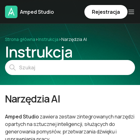
Amped Studio
Rejestracja
Strona główna
›
Instrukcja
›
Narzędzia AI
Instrukcja
Narzędzia AI
Amped Studio
zawiera zestaw zintegrowanych narzędzi
opartych na sztucznej inteligencji, służących do
generowania pomysłów, przetwarzania dźwięku i
usprawniania pracy