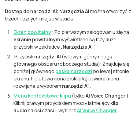
Dostęp do narzędzi AI: Narzędzia
AI
można otworzyć z
trzech różnych miejsc w studiu:
Ekran powitalny
: Po pierwszym zalogowaniu się na
ekranie
powitalnym
wyświetlane są trzy duże
przyciski w zakładce
„Narzędzia AI
”.
Przycisk
narzędzi AI
(w lewym górnym rogu
głównego obszaru roboczego studia): Znajduje się
poniżej głównego
paska narzędzi
po lewej stronie
ekranu. Fioletowa ikona z iskierką otwiera menu
rozwijane z wyborem
narzędzi
AI
.
Menu kontekstowe klipu
(tylko
AI Voice Changer
):
Kliknij prawym przyciskiem myszy istniejący
klip
audio
na osi czasu i wybierz
AI Voice Changer
.