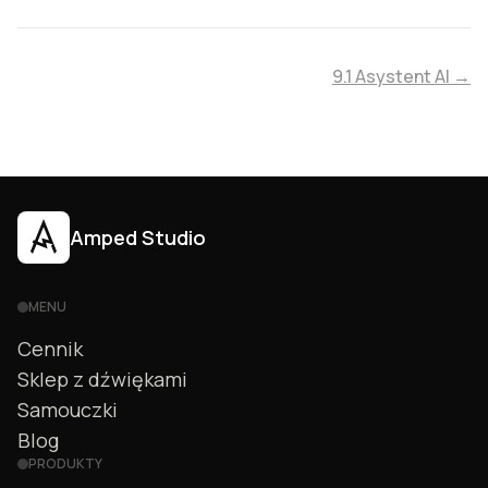
9.1 Asystent AI →
Amped Studio
MENU
Cennik
Sklep z dźwiękami
Samouczki
Blog
PRODUKTY