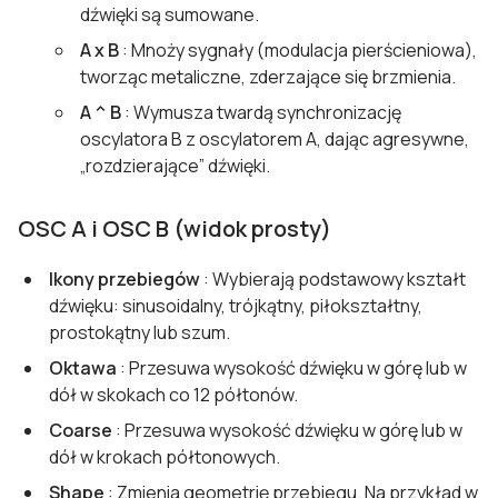
dźwięki są sumowane.
A x B
: Mnoży sygnały (modulacja pierścieniowa),
tworząc metaliczne, zderzające się brzmienia.
A ^ B
: Wymusza twardą synchronizację
oscylatora B z oscylatorem A, dając agresywne,
„rozdzierające” dźwięki.
OSC A i OSC B (widok prosty)
Ikony przebiegów
: Wybierają podstawowy kształt
dźwięku: sinusoidalny, trójkątny, piłokształtny,
prostokątny lub szum.
Oktawa
: Przesuwa wysokość dźwięku w górę lub w
dół w skokach co 12 półtonów.
Coarse
: Przesuwa wysokość dźwięku w górę lub w
dół w krokach półtonowych.
Shape
: Zmienia geometrię przebiegu. Na przykład w