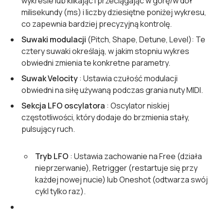
wykresie lub klikając i przeciągając w górę/w dół
milisekundy (ms) i liczby dziesiętne poniżej wykresu,
co zapewnia bardziej precyzyjną kontrolę.
Suwaki modulacji
(Pitch, Shape, Detune, Level): Te
cztery suwaki określają, w jakim stopniu wykres
obwiedni zmienia te konkretne parametry.
Suwak Velocity
: Ustawia czułość modulacji
obwiedni na siłę używaną podczas grania nuty MIDI.
Sekcja LFO oscylatora
: Oscylator niskiej
częstotliwości, który dodaje do brzmienia stały,
pulsujący ruch.
Tryb LFO
: Ustawia zachowanie na Free (działa
nieprzerwanie), Retrigger (restartuje się przy
każdej nowej nucie) lub Oneshot (odtwarza swój
cykl tylko raz).