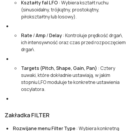
Kształty fal LFO
: Wybiera kształt ruchu
(sinusoidalny, trójkątny, prostokątny,
piłokształtny lub losowy).
Rate
/
Amp
/
Delay
: Kontroluje prędkość drgań,
ich intensywność oraz czas przed rozpoczęciem
drgań.
Targets (Pitch, Shape, Gain, Pan)
: Cztery
suwaki, które dokładnie ustawiają, w jakim
stopniu LFO moduluje te konkretne ustawienia
oscylatora.
Zakładka FILTER
Rozwijane menu Filter Type
: Wybiera konkretną