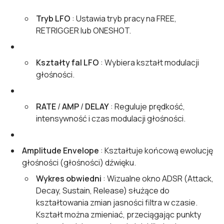
Tryb LFO
: Ustawia tryb pracy na FREE,
RETRIGGER lub ONESHOT.
Kształty fal LFO
: Wybiera kształt modulacji
głośności.
RATE
/
AMP
/
DELAY
: Reguluje prędkość,
intensywność i czas modulacji głośności.
Amplitude Envelope
: Kształtuje końcową ewolucję
głośności (głośności) dźwięku.
Wykres obwiedni
: Wizualne okno ADSR (Attack,
Decay, Sustain, Release) służące do
kształtowania zmian jasności filtra w czasie.
Kształt można zmieniać, przeciągając punkty