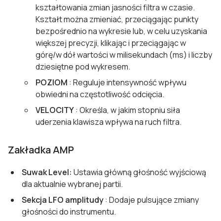
kształtowania zmian jasności filtra w czasie.
Kształt można zmieniać, przeciągając punkty
bezpośrednio na wykresie lub, w celu uzyskania
większej precyzji, klikając i przeciągając w
górę/w dół wartości w milisekundach (ms) i liczby
dziesiętne pod wykresem.
POZIOM
: Reguluje intensywność wpływu
obwiedni na częstotliwość odcięcia.
VELOCITY
: Określa, w jakim stopniu siła
uderzenia klawisza wpływa na ruch filtra.
Zakładka AMP
Suwak Level:
Ustawia główną głośność wyjściową
dla aktualnie wybranej partii.
Sekcja LFO amplitudy
: Dodaje pulsujące zmiany
głośności do instrumentu.