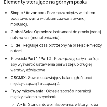
Elementy sterujące na górnym pasku
Simple
/
Advanced
: Przełącza między widokiem
podstawowym a widokiem zaawansowanej
modulacji.
Global Solo
: Ogranicza instrument do grania jednej
nuty na raz (monofonicznie).
Glide
: Reguluje czas potrzebny na przejście między
nutami.
Przyciski
Part 1
/
Part 2
: Przełączają cały interfejs,
aby wyświetlić ustawienia pierwszej lub drugiej
warstwy dźwiękowej.
OSCMIX
: Suwak ustawiający balans głośności
między częścią 1 a częścią 2.
Tryby miksowania
: Określa sposób interakcji
między dwiema częściami:
A + B
: Standardowe miksowanie, w którym oba