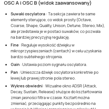
OSC A i OSC B (widok zaawansowany)
Suwaki oscylatora
: Ta sekcja zawiera te same
elementy sterujące, co widok prosty (Octave,
Coarse, Shape, Quality, Unison, Detune, Stereo, Mix),
ale przedstawia je w postaci suwaków, co pozwala
na bardziej precyzyjną regulację.
Fine
: Reguluje wysokość dźwięku w
mikroprzyspieszeniach (centach) w celu uzyskania
bardzo subtelnego strojenia.
Gain
: Ustawia poziom sygnału oscylatora.
Pan
: Umieszcza dźwięk oscylatora konkretnie po
lewej lub prawej stronie pola stereo.
Wykres obwiedni
: Wizualne okno ADSR (Attack,
Decay, Sustain, Release) służące do kształtowania
zmian jasności filtra w czasie. Kształt można
zmieniać, przeciągając punkty bezpośrednio na