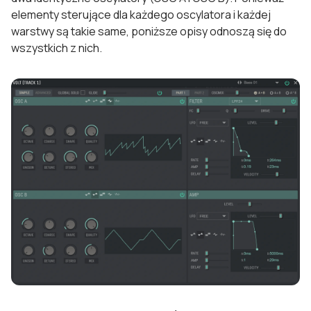
elementy sterujące dla każdego oscylatora i każdej
warstwy są takie same, poniższe opisy odnoszą się do
wszystkich z nich.