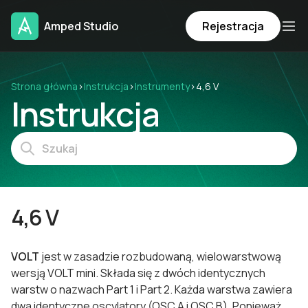
Amped Studio
Rejestracja
Strona główna
›
Instrukcja
›
Instrumenty
›
4,6 V
Instrukcja
4,6 V
VOLT
jest w zasadzie rozbudowaną, wielowarstwową
wersją VOLT mini. Składa się z dwóch identycznych
warstw o nazwach Part 1 i Part 2. Każda warstwa zawiera
dwa identyczne oscylatory (OSC A i OSC B). Ponieważ