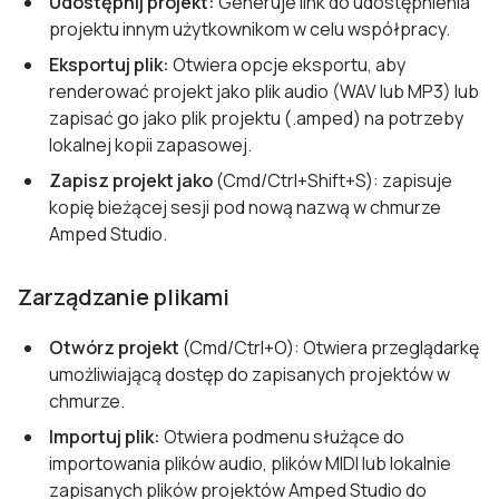
Udostępnij projekt:
Generuje link do udostępnienia
projektu innym użytkownikom w celu współpracy.
Eksportuj plik:
Otwiera opcje eksportu, aby
renderować projekt jako plik audio (WAV lub MP3) lub
zapisać go jako plik projektu (.amped) na potrzeby
lokalnej kopii zapasowej.
Zapisz projekt jako
(Cmd/Ctrl+Shift+S): zapisuje
kopię bieżącej sesji pod nową nazwą w chmurze
Amped Studio.
Zarządzanie plikami
Otwórz projekt
(Cmd/Ctrl+O): Otwiera przeglądarkę
umożliwiającą dostęp do zapisanych projektów w
chmurze.
Importuj plik:
Otwiera podmenu służące do
importowania plików audio, plików MIDI lub lokalnie
zapisanych plików projektów Amped Studio do