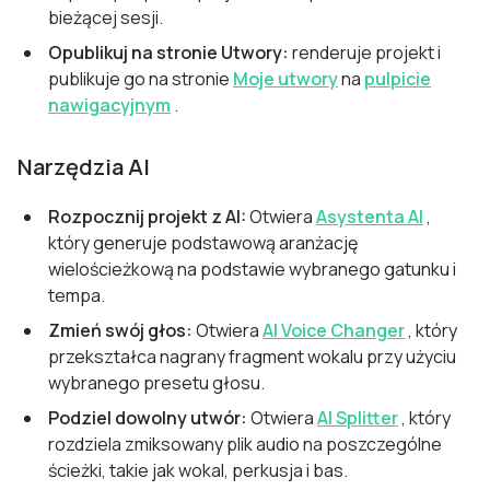
bieżącej sesji.
Opublikuj na stronie Utwory:
renderuje projekt i
publikuje go na stronie
Moje utwory
na
pulpicie
nawigacyjnym
.
Narzędzia AI
Rozpocznij projekt z AI:
Otwiera
Asystenta AI
,
który generuje podstawową aranżację
wielościeżkową na podstawie wybranego gatunku i
tempa.
Zmień swój głos:
Otwiera
AI Voice Changer
, który
przekształca nagrany fragment wokalu przy użyciu
wybranego presetu głosu.
Podziel dowolny utwór:
Otwiera
AI Splitter
, który
rozdziela zmiksowany plik audio na poszczególne
ścieżki, takie jak wokal, perkusja i bas.