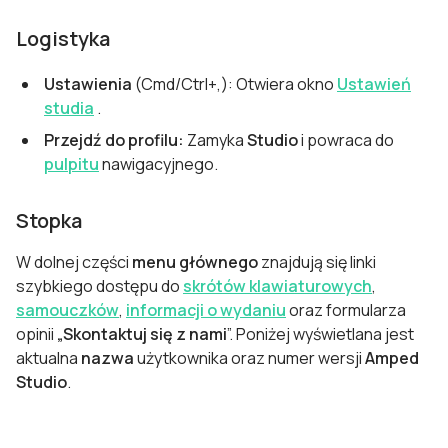
Logistyka
Ustawienia
(Cmd/Ctrl+,): Otwiera okno
Ustawień
studia
.
Przejdź do profilu:
Zamyka
Studio
i powraca do
pulpitu
nawigacyjnego.
Stopka
W dolnej części
menu
głównego
znajdują się linki
szybkiego dostępu do
skrótów klawiaturowych
,
samouczków
,
informacji o wydaniu
oraz formularza
opinii
„Skontaktuj się z nami
”. Poniżej wyświetlana jest
aktualna
nazwa
użytkownika oraz numer wersji
Amped
Studio
.