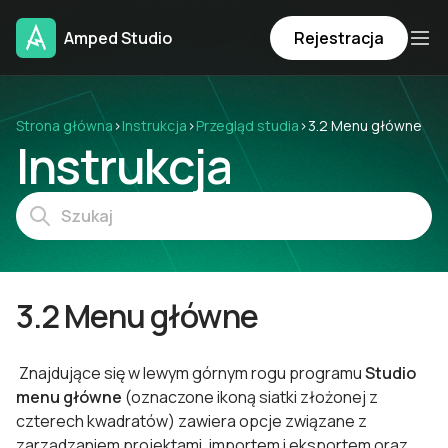
Amped Studio
Rejestracja
Strona główna
›
Instrukcja
›
Przegląd studia
›
3.2 Menu główne
Instrukcja
3.2 Menu główne
Znajdujące się w lewym górnym rogu programu
Studio
menu
główne
(oznaczone ikoną siatki złożonej z
czterech kwadratów) zawiera opcje związane z
zarządzaniem projektami, importem i eksportem oraz