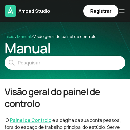
Amped Studio
Registrar
Início
›
Manual
›
Visão geral do painel de controlo
Manual
Visão geral do painel de
controlo
O
Painel de Controlo
é a página da sua conta pessoal,
fora do espaço de trabalho principal do estúdio. Serve