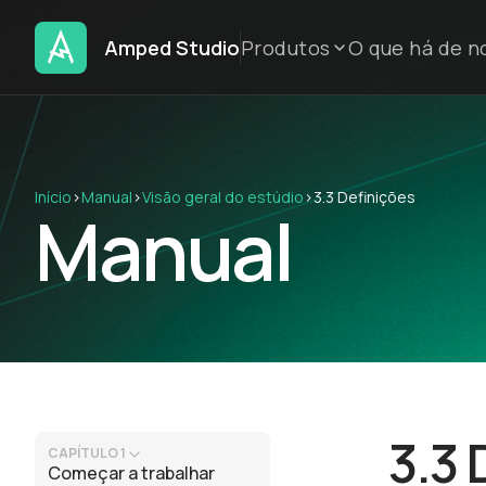
Amped Studio
Produtos
O que há de n
Início
›
Manual
›
Visão geral do estúdio
›
3.3 Definições
Manual
3.3 
CAPÍTULO 1
Começar a trabalhar