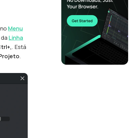
no
Menu
o da
Linha
rl+,
. Está
Projeto
.