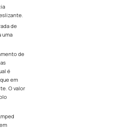
cia
eslizante.
rada de
ou uma
amento de
 as
ual é
lique em
te. O valor
olo
Amped
 em