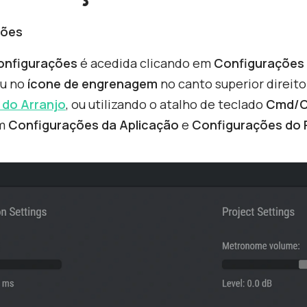
ções
onfigurações
é acedida clicando em
Configurações
u no
ícone de engrenagem
no canto superior direit
do Arranjo
, ou utilizando o atalho de teclado
Cmd/Ct
em
Configurações da Aplicação
e
Configurações do 