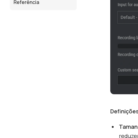
Referência
Definiçõe
Tamanh
reduze