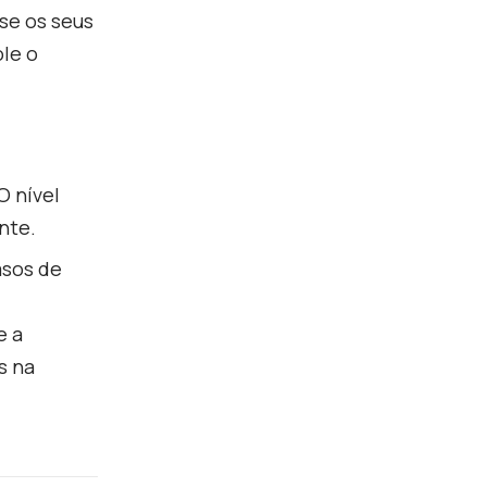
se os seus
le o
O nível
nte.
sos de
e a
s na