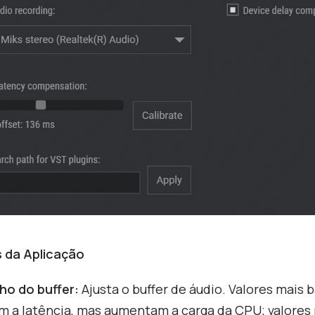
s da Aplicação
o do buffer:
Ajusta o buffer de áudio. Valores mais 
m a latência, mas aumentam a carga da CPU; valores 