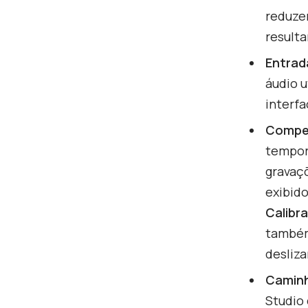
reduze
resulta
Entrad
áudio u
interfa
Compen
tempor
gravaç
exibido
Calibra
também
desliza
Caminh
Studio