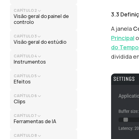
CAPÍTULO 2
3.3 Defini
Visão geral do painel de
controlo
A janela
C
CAPÍTULO 3
Principal
o
Visão geral do estúdio
do Tempo 
dividida 
CAPÍTULO 4
Instrumentos
CAPÍTULO 5
Efeitos
CAPÍTULO 6
Clips
CAPÍTULO 7
Ferramentas de IA
CAPÍTULO 8