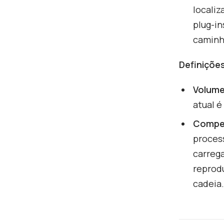
localiz
plug-i
caminh
Definiçõe
Volum
atual é
Compen
proces
carrega
reprod
cadeia.