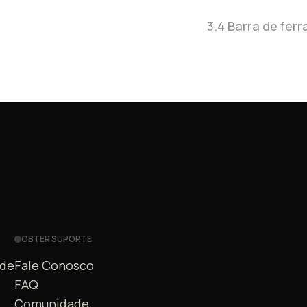
3.4 Barra de fer
OBTER SUPORTE
ade
Fale Conosco
FAQ
Comunidade