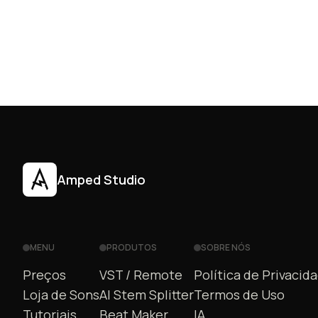
Amped Studio
MENU
PRODUTOS
SOBRE NÓS
Preços
VST / Remote
Política de Privacid
Loja de Sons
AI Stem Splitter
Termos de Uso
Tutoriais
Beat Maker
IA