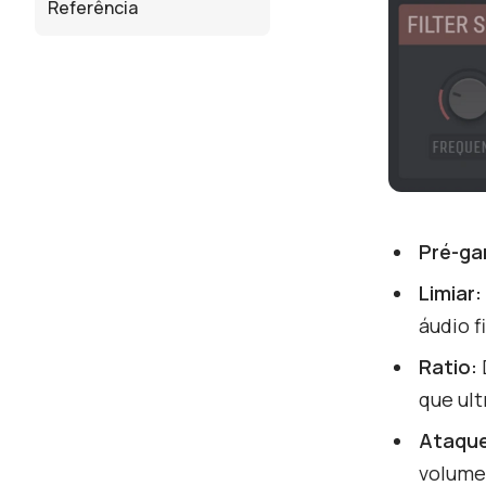
Referência
Pré-ga
Limiar:
áudio f
Ratio:
que ult
Ataque
volume