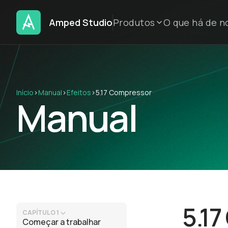
Amped Studio
Produtos
O que há de n
Início
›
Manual
›
Efeitos
›
5.17 Compressor
Manual
5.1
CAPÍTULO 1
Começar a trabalhar