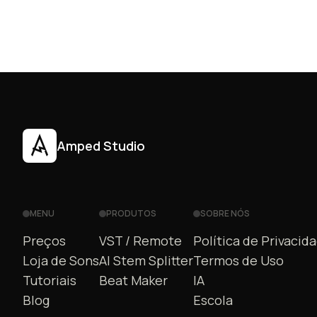
Amped Studio
MENU
PRODUTOS
SOBRE NÓS
Preços
VST / Remote
Política de Privacid
Loja de Sons
AI Stem Splitter
Termos de Uso
Tutoriais
Beat Maker
IA
Blog
Escola