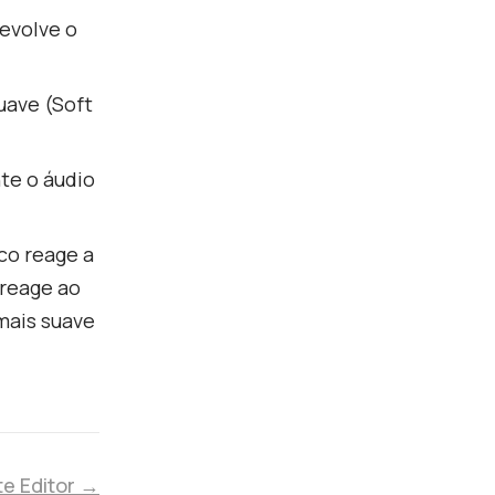
evolve o
uave (Soft
te o áudio
co reage a
 reage ao
mais suave
te Editor →