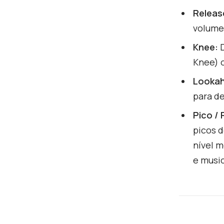
Releas
volume
Knee:
D
Knee) 
Looka
para d
Pico /
picos 
nível 
e music