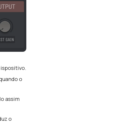
ispositivo.
 quando o
do assim
duz o