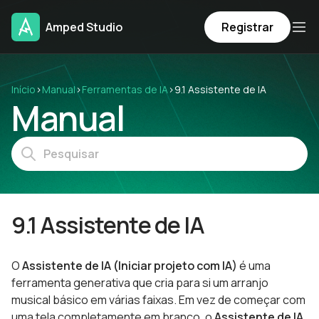
Amped Studio
Registrar
Início
›
Manual
›
Ferramentas de IA
›
9.1 Assistente de IA
Manual
9.1 Assistente de IA
O
Assistente de IA (Iniciar projeto com IA)
é uma
ferramenta generativa que cria para si um arranjo
musical básico em várias faixas. Em vez de começar com
uma tela completamente em branco, o
Assistente de IA