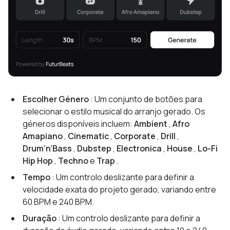
Escolher Género
: Um conjunto de botões para
selecionar o estilo musical do arranjo gerado. Os
géneros disponíveis incluem:
Ambient
,
Afro
Amapiano
,
Cinematic
,
Corporate
,
Drill
,
Drum‘n’Bass
,
Dubstep
,
Electronica
,
House
,
Lo-Fi
Hip Hop
,
Techno
e
Trap
.
Tempo
: Um controlo deslizante para definir a
velocidade exata do projeto gerado, variando entre
60 BPM e 240 BPM.
Duração
: Um controlo deslizante para definir a