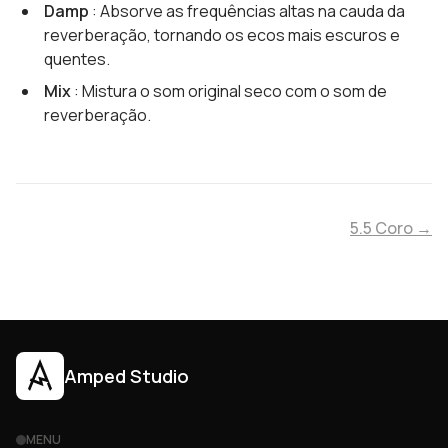
Damp
: Absorve as frequências altas na cauda da
reverberação, tornando os ecos mais escuros e
quentes.
Mix
: Mistura o som original seco com o som de
reverberação.
5.5 Coro →
Amped Studio
MENU