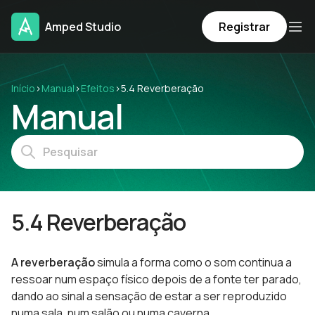
Amped Studio
Registrar
Início
›
Manual
›
Efeitos
›
5.4 Reverberação
Manual
5.4 Reverberação
A reverberação
simula a forma como o som continua a
ressoar num espaço físico depois de a fonte ter parado,
dando ao sinal a sensação de estar a ser reproduzido
numa sala, num salão ou numa caverna.