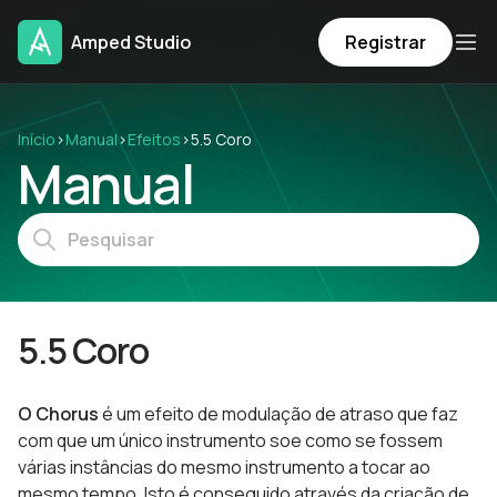
Amped Studio
Registrar
Início
›
Manual
›
Efeitos
›
5.5 Coro
Manual
5.5 Coro
O Chorus
é um efeito de modulação de atraso que faz
com que um único instrumento soe como se fossem
várias instâncias do mesmo instrumento a tocar ao
mesmo tempo. Isto é conseguido através da criação de