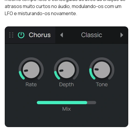
atrasos muito curtos no áudio, modulando-os com um
LFO e misturando-os novamente.