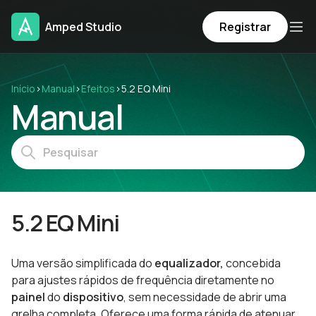
Amped Studio
Registrar
Início
›
Manual
›
Efeitos
›
5.2 EQ Mini
Manual
5.2 EQ Mini
Uma versão simplificada do
equalizador,
concebida
para ajustes rápidos de frequência diretamente no
painel
do
dispositivo
, sem necessidade de abrir uma
grelha completa. Oferece uma forma rápida de atenuar