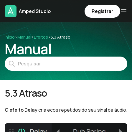
Amped Studio
Registrar
Início
›
Manual
›
Efeitos
›
5.3 Atraso
Manual
5.3 Atraso
O efeito Delay
cria ecos repetidos do seu sinal de áudio.