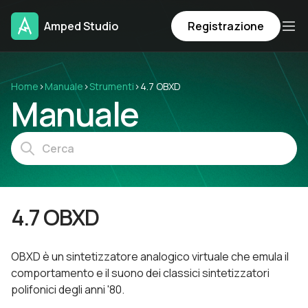
Amped Studio
Registrazione
Home
›
Manuale
›
Strumenti
›
4.7 OBXD
Manuale
4.7 OBXD
OBXD è un sintetizzatore analogico virtuale che emula il
comportamento e il suono dei classici sintetizzatori
polifonici degli anni '80.