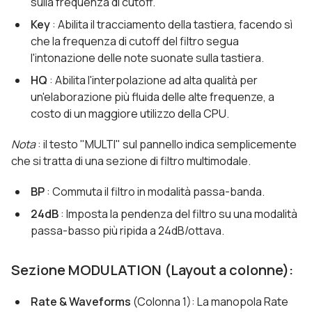
sulla frequenza di cutoff.
Key
: Abilita il tracciamento della tastiera, facendo sì
che la frequenza di cutoff del filtro segua
l'intonazione delle note suonate sulla tastiera.
HQ
: Abilita l'interpolazione ad alta qualità per
un'elaborazione più fluida delle alte frequenze, a
costo di un maggiore utilizzo della CPU.
Nota
: il testo "MULTI" sul pannello indica semplicemente
che si tratta di una sezione di filtro multimodale.
BP
: Commuta il filtro in modalità passa-banda.
24dB
: Imposta la pendenza del filtro su una modalità
passa-basso più ripida a 24dB/ottava.
Sezione MODULATION (Layout a colonne):
Rate & Waveforms
(Colonna 1): La manopola Rate