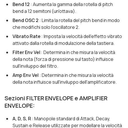
Bend 12
: Aumenta la gamma della rotella di pitch
bend a 12 semitoni (un'ottava).
Bend OSC 2
: Limita la rotella del pitch bend in modo
che modifichi solo l'oscillatore 2.
Vibrato Rate
: Imposta la velocità dell'effetto vibrato
attivato dalla rotella di modulazione della tastiera.
Filter Env Vel
: Determina in che misura la velocità
della nota (forza di pressione sul tasto) influisce
sull'inviluppo del filtro.
Amp Env Vel
: Determina in che misura la velocità
della nota influisce sull'inviluppo dell'amplificatore.
Sezioni FILTER ENVELOPE e AMPLIFIER
ENVELOPE:
A, D, S, R
: Manopole standard di Attack, Decay,
Sustain e Release utilizzate per modellare la velocità