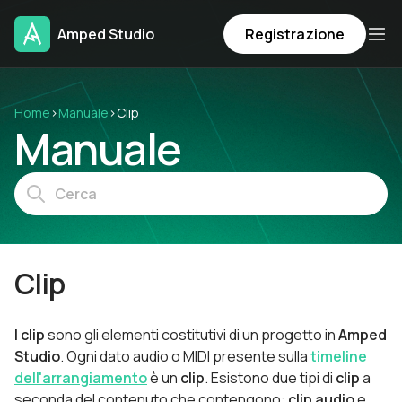
Amped Studio
Registrazione
Home
›
Manuale
›
Clip
Manuale
Clip
I clip
sono gli elementi costitutivi di un progetto in
Amped
Studio
. Ogni dato audio o MIDI presente sulla
timeline
dell'arrangiamento
è un
clip
. Esistono due tipi di
clip
a
seconda del contenuto che contengono:
clip audio
e