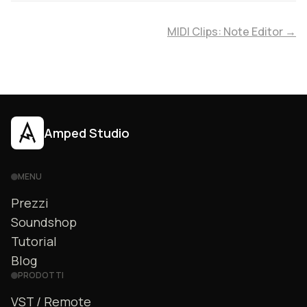
MIDI Clips: Note Editor →
Amped Studio
MENU
Prezzi
Soundshop
Tutorial
Blog
PRODOTTI
VST / Remote