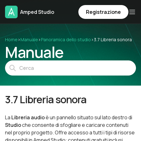
Amped Studio
Registrazione
Home
›
Manuale
›
Panoramica dello studio
›
3.7 Libreria sonora
Manuale
3.7 Libreria sonora
La
Libreria audio
è un pannello situato sul lato destro di
Studio
che consente di sfogliare e caricare contenuti
nel proprio progetto. Offre accesso a tutti i tipi di risorse
disponibili in Amped Studio: contenuti gratuiti inclusi