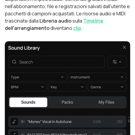
nell'abbonamento, file e registrazioni salvati dall'utente e
pacchetti di campioni acquistati. Le risorse audio e MIDI
trascinate dalla
Libreria
audio
sulla
Timeline
dell'arrangiamento
diventano
clip
.