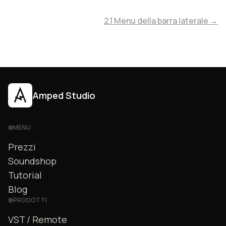
2.1 Menu della barra laterale →
Amped Studio
MENU
Prezzi
Soundshop
Tutorial
Blog
PRODOTTI
VST / Remote