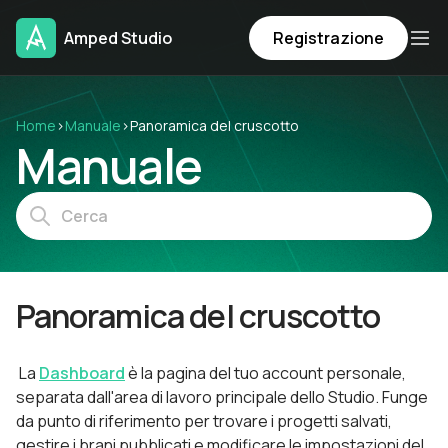
Amped Studio
Registrazione
Home
›
Manuale
›
Panoramica del cruscotto
Manuale
Panoramica del cruscotto
La
Dashboard
è la pagina del tuo account personale,
separata dall'area di lavoro principale dello Studio. Funge
da punto di riferimento per trovare i progetti salvati,
gestire i brani pubblicati e modificare le impostazioni del