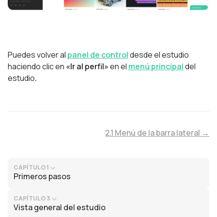
Puedes volver al
panel de control
desde el estudio
haciendo clic en
«Ir al perfil»
en el
menú principal
del
estudio
.
2.1 Menú de la barra lateral →
CAPÍTULO 1
Primeros pasos
CAPÍTULO 3
Vista general del estudio