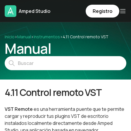
Amped Studio
Registro
Inicio
›
Manual
›
Instrumentos
›
4.11 Control remoto VST
Manual
4.11 Control remoto VST
VST Remote
es una herramienta puente que te permite
cargar y reproducir tus plugins VST de escritorio
instalados localmente directamente desde Amped
Studio, una aplicación basada en navegador.