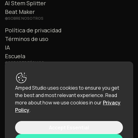
AI Stem Splitter
Beat Maker
SOBRE NOSOTROS
Política de privacidad
Términos de uso
IA
Escuela
SOPORTE TÉCNICO
Contáctanos
Preguntas frecuentes
Amped Studio uses cookies to ensure you get
Comunidad
the best and most relevant experience.
Read
Manual
more about how we use cookies in our
Privacy
Policy
.
Accept Essential
© 2026 LettoPro SA. All rights reserved.