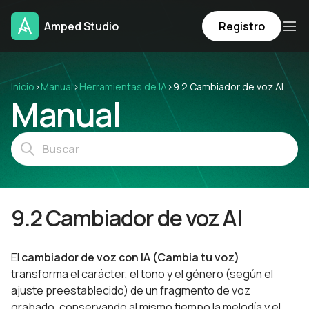
Amped Studio
Registro
Inicio
›
Manual
›
Herramientas de IA
›
9.2 Cambiador de voz AI
Manual
9.2 Cambiador de voz AI
El
cambiador de voz con IA (Cambia tu voz)
transforma el carácter, el tono y el género (según el
ajuste preestablecido) de un fragmento de voz
grabado, conservando al mismo tiempo la melodía y el