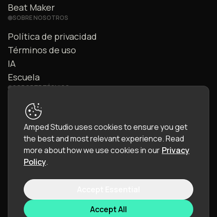
Beat Maker
SOBRE NOSOTROS
Política de privacidad
Términos de uso
IA
Escuela
SOPORTE TÉCNICO
Contáctanos
Preguntas frecuentes
Amped Studio uses cookies to ensure you get
Comunidad
the best and most relevant experience.
Read
Manual
more about how we use cookies in our
Privacy
Policy
.
Accept Essential
© 2026 LettoPro SA. All rights reserved.
Accept All
Idioma:
Español (ES)