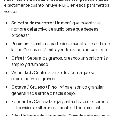
exactamente cuánto influye el LFO en esos parámetros
verdes.
Selector de muestra
: Un menú que muestra el
nombre del archivo de audio base que deseas
procesar.
Posición
: Cambia la parte de la muestra de audio de
la que Granny está extrayendo granos actualmente.
Offset
: Separa los granos, creando un sonido más
amplio y difuminado.
Velocidad
: Controla la rapidez con la que se
reproducen los granos.
Octava / Grueso / Fino
: Afina el sonido granular
general hacia arriba o hacia abajo.
Formante
: Cambia la «garganta» física o el carácter
del sonido sin alterar realmente el tono musical.
Fijo
: Un botón de alternancia. Cuando está activo, el