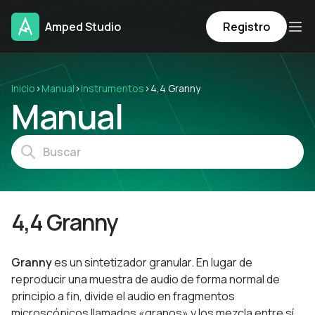
Amped Studio
Registro
Inicio
›
Manual
›
Instrumentos
›
4,4 Granny
Manual
4,4 Granny
Granny
es un sintetizador granular. En lugar de
reproducir una muestra de audio de forma normal de
principio a fin, divide el audio en fragmentos
microscópicos llamados «granos» y los mezcla entre sí.