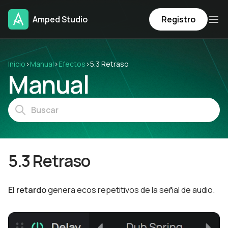
Amped Studio
Registro
Inicio
›
Manual
›
Efectos
›
5.3 Retraso
Manual
5.3 Retraso
El retardo
genera ecos repetitivos de la señal de audio.