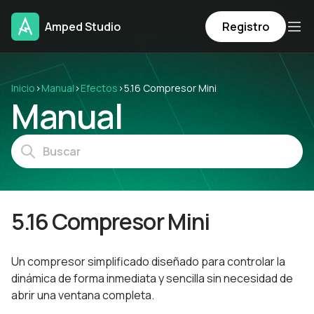
Amped Studio
Registro
Inicio
›
Manual
›
Efectos
›
5.16 Compresor Mini
Manual
5.16 Compresor Mini
Un compresor simplificado diseñado para controlar la
dinámica de forma inmediata y sencilla sin necesidad de
abrir una ventana completa.