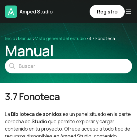
Amped Studio
Registro
Inicio
›
Manual
›
Vista general del estudio
›
3.7 Fonoteca
Manual
3.7 Fonoteca
La
Biblioteca de
sonidos
es un panel situado en la parte
derecha de
Studio
que permite explorar y cargar
contenido en tu proyecto. Ofrece acceso a todo tipo de
recursos disponibles en Amped Studio: contenido