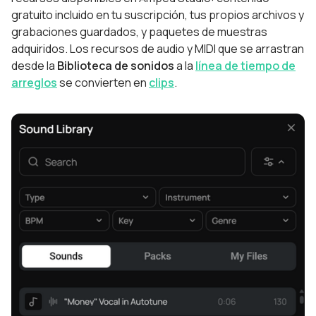
gratuito incluido en tu suscripción, tus propios archivos y
grabaciones guardados, y paquetes de muestras
adquiridos. Los recursos de audio y MIDI que se arrastran
desde la
Biblioteca de sonidos
a la
línea de tiempo de
arreglos
se convierten en
clips
.