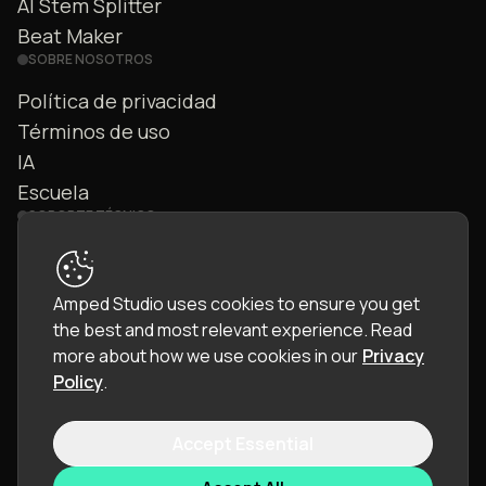
AI Stem Splitter
Beat Maker
SOBRE NOSOTROS
Política de privacidad
Términos de uso
IA
Escuela
SOPORTE TÉCNICO
Contáctanos
Preguntas frecuentes
Amped Studio uses cookies to ensure you get
Comunidad
the best and most relevant experience.
Read
Manual
more about how we use cookies in our
Privacy
Policy
.
Accept Essential
© 2026 LettoPro SA. All rights reserved.