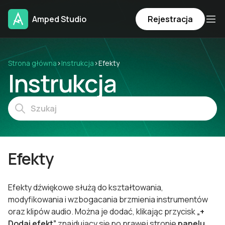
Amped Studio
Rejestracja
Strona główna
›
Instrukcja
›
Efekty
Instrukcja
Efekty
Efekty dźwiękowe służą do kształtowania,
modyfikowania i wzbogacania brzmienia instrumentów
oraz klipów audio. Można je dodać, klikając przycisk
„+
Dodaj efekt”
znajdujący się po prawej stronie
panelu