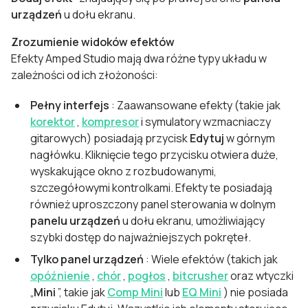
urządzeń
u dołu ekranu.
Zrozumienie widoków efektów
Efekty Amped Studio mają dwa różne typy układu w
zależności od ich złożoności:
Pełny interfejs
: Zaawansowane efekty (takie jak
korektor
,
kompresor
i symulatory wzmacniaczy
gitarowych) posiadają przycisk
Edytuj
w górnym
nagłówku. Kliknięcie tego przycisku otwiera duże,
wyskakujące okno z rozbudowanymi,
szczegółowymi kontrolkami. Efekty te posiadają
również uproszczony panel sterowania w dolnym
panelu urządzeń
u dołu ekranu, umożliwiający
szybki dostęp do najważniejszych pokręteł.
Tylko panel urządzeń
: Wiele efektów (takich jak
opóźnienie
,
chór
,
pogłos
,
bitcrusher
oraz wtyczki
„
Mini
”, takie jak
Comp Mini
lub
EQ Mini
) nie posiada