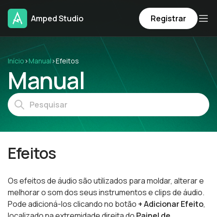
Amped Studio
Registrar
Início
›
Manual
›
Efeitos
Manual
Efeitos
Os efeitos de áudio são utilizados para moldar, alterar e
melhorar o som dos seus instrumentos e clips de áudio.
Pode adicioná-los clicando no botão
+ Adicionar Efeito
,
localizado na extremidade direita do
Painel
de