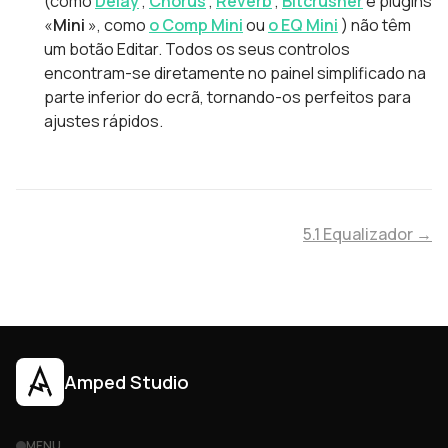
(como
Delay
,
Chorus
,
Reverb
,
Bitcrusher
e plugins
«
Mini
», como
o Comp Mini
ou
o EQ Mini
) não têm
um botão Editar. Todos os seus controlos
encontram-se diretamente no painel simplificado na
parte inferior do ecrã, tornando-os perfeitos para
ajustes rápidos.
5.1 Equalizador →
Amped Studio
MENU