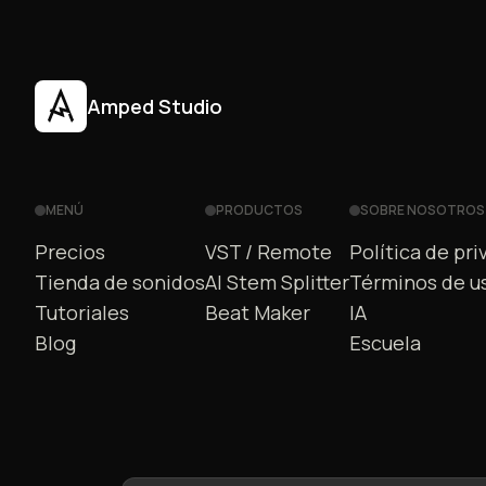
Amped Studio
MENÚ
PRODUCTOS
SOBRE NOSOTROS
Precios
VST / Remote
Política de pri
Tienda de sonidos
AI Stem Splitter
Términos de u
Tutoriales
Beat Maker
IA
Blog
Escuela