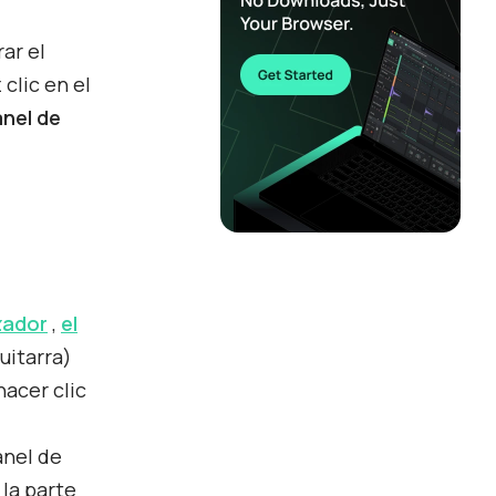
ar el
clic en el
anel
de
zador
,
el
uitarra)
hacer clic
anel de
 la parte