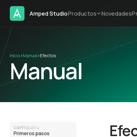
Amped Studio
Productos
Novedades
P
Inicio
›
Manual
›
Efectos
Manual
Efe
CAPÍTULO 1
Primeros pasos