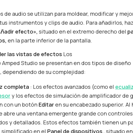
s de audio se utilizan para moldear, modificar y mejor
tus instrumentos y clips de audio. Para añadirlos, haz 
Añadir efecto»,
situado en el extremo derecho del
p
os,
en la parte inferior de la pantalla.
r las vistas de efectos
Los
 Amped Studio se presentan en dos tipos de diseño
, dependiendo de su complejidad:
az completa
: Los efectos avanzados (como el
ecuali
esor
y los efectos de simulación de amplificador de g
n con un botón
Editar
en su encabezado superior. Al 
 se abre una ventana emergente grande con controles
os y detallados. Estos efectos también tienen un p
 simplificado en el
Panel de
dispositivos
, situado en