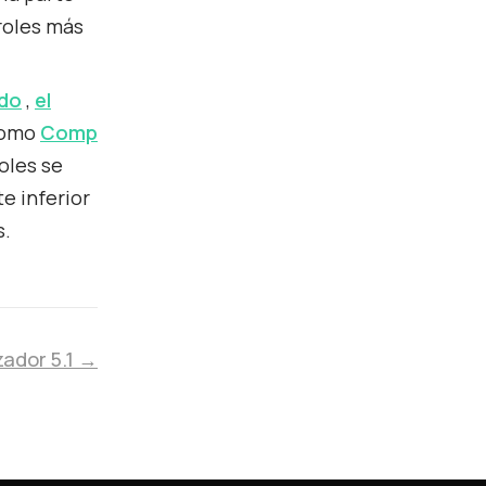
troles más
rdo
,
el
como
Comp
oles se
e inferior
s.
zador 5.1 →