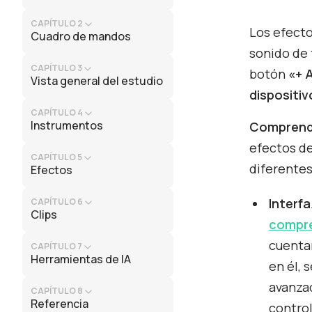
CAPÍTULO 2
Los efecto
Cuadro de mandos
sonido de 
CAPÍTULO 3
botón
«+ 
Vista general del estudio
dispositiv
CAPÍTULO 4
Instrumentos
Comprende
efectos de
CAPÍTULO 5
diferentes
Efectos
Interf
CAPÍTULO 6
Clips
compr
cuenta
CAPÍTULO 7
Herramientas de IA
en él,
avanzad
CAPÍTULO 8
Referencia
control