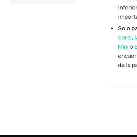
inferio
import
Solo pa
coro
,
Mini
o
E
encuent
de la p