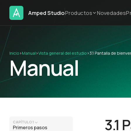
Amped Studio
Productos
Novedades
P
Inicio
›
Manual
›
Vista general del estudio
›
3.1 Pantalla de bienve
Manual
3.1 
CAPÍTULO 1
Primeros pasos