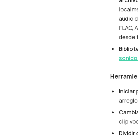
localm
audio 
FLAC, A
desde 
Bibliot
sonido
Herramie
Iniciar
arreglo
Cambia
clip vo
Dividir