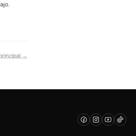
ajo.
principal →