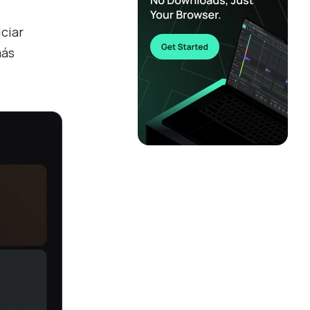
iciar
más