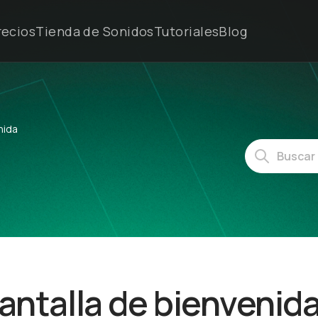
recios
Tienda de Sonidos
Tutoriales
Blog
nida
Pantalla de bienvenid