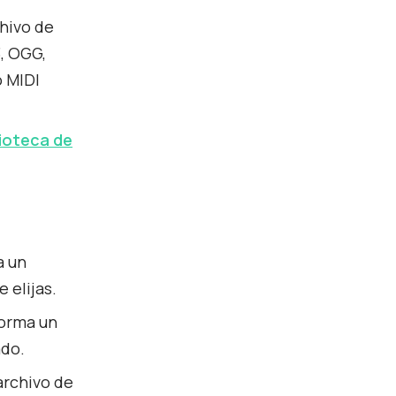
hivo de
, OGG,
o MIDI
lioteca de
a un
 elijas.
forma un
ado.
archivo de