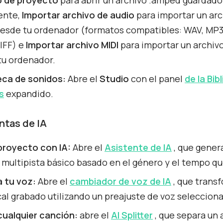
ente,
Importar archivo de audio
para importar un arc
desde tu ordenador (formatos compatibles: WAV, MP3
IFF) e
Importar archivo MIDI
para importar un archiv
tu ordenador.
eca de sonidos:
Abre el
Studio
con el panel
de la Bib
s
expandido.
ntas de IA
 proyecto con IA:
Abre el
Asistente de IA
, que gener
 multipista básico basado en el género y el tempo que
 tu voz:
Abre el
cambiador de voz de IA
, que trans
cal grabado utilizando un preajuste de voz seleccion
 cualquier canción:
abre el
AI Splitter
, que separa un 