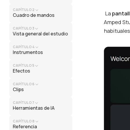
CAPÍTULO 2
La
pantal
Cuadro de mandos
Amped Stud
CAPÍTULO 3
habituales
Vista general del estudio
CAPÍTULO 4
Instrumentos
CAPÍTULO 5
Efectos
CAPÍTULO 6
Clips
CAPÍTULO 7
Herramientas de IA
CAPÍTULO 8
Referencia