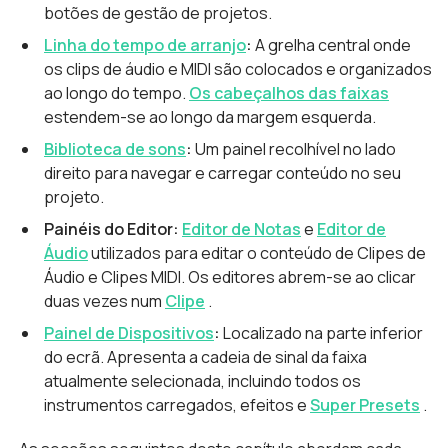
botões de gestão de projetos.
Linha do tempo de arranjo
:
A grelha central onde
os clips de áudio e MIDI são colocados e organizados
ao longo do tempo.
Os cabeçalhos das faixas
estendem-se ao longo da margem esquerda.
Biblioteca de sons
:
Um painel recolhível no lado
direito para navegar e carregar conteúdo no seu
projeto.
Painéis do Editor:
Editor de Notas
e
Editor de
Áudio
utilizados para editar o conteúdo de Clipes de
Áudio e Clipes MIDI. Os editores abrem-se ao clicar
duas vezes num
Clipe
.
Painel de Dispositivos
:
Localizado na parte inferior
do ecrã. Apresenta a cadeia de sinal da faixa
atualmente selecionada, incluindo todos os
instrumentos carregados, efeitos e
Super Presets
.