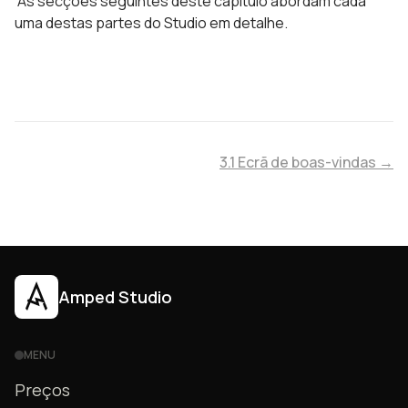
As secções seguintes deste capítulo abordam cada
uma destas partes do Studio em detalhe.
3.1 Ecrã de boas-vindas →
Amped Studio
MENU
Preços