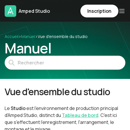
Amped Studio
Inscription
Accueil
›
Manuel
›
Vue d'ensemble du studio
Manuel
Vue d'ensemble du studio
Le
Studio
est l'environnement de production principal
d'Amped Studio, distinct du
Tableau de bord
. C'est ici
que s'effectuent l'enregistrement, l'arrangement, le
montage et le mixage.