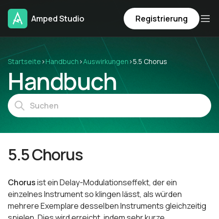
Amped Studio
Registrierung
Startseite
›
Handbuch
›
Auswirkungen
›
5.5 Chorus
Handbuch
5.5 Chorus
Chorus
ist ein Delay-Modulationseffekt, der ein
einzelnes Instrument so klingen lässt, als würden
mehrere Exemplare desselben Instruments gleichzeitig
spielen. Dies wird erreicht, indem sehr kurze