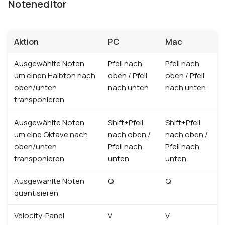
Noteneditor
Aktion
PC
Mac
Ausgewählte Noten
Pfeil nach
Pfeil nach
um einen Halbton nach
oben / Pfeil
oben / Pfeil
oben/unten
nach unten
nach unten
transponieren
Ausgewählte Noten
Shift+Pfeil
Shift+Pfeil
um eine Oktave nach
nach oben /
nach oben /
oben/unten
Pfeil nach
Pfeil nach
transponieren
unten
unten
Ausgewählte Noten
Q
Q
quantisieren
Velocity-Panel
V
V