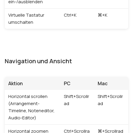
ein-/ausblenden
Virtuelle Tastatur
Ctrl+K
⌘+K
umschalten
Navigation und Ansicht
Aktion
PC
Mac
Horizontal scrollen
Shift+Scrollr
Shift+Scrollr
(Arrangement-
ad
ad
Timeline, Noteneditor,
Audio-Editor)
Horizontal zoomen
Ctrl+Scrollra
⌘+Scrollrad