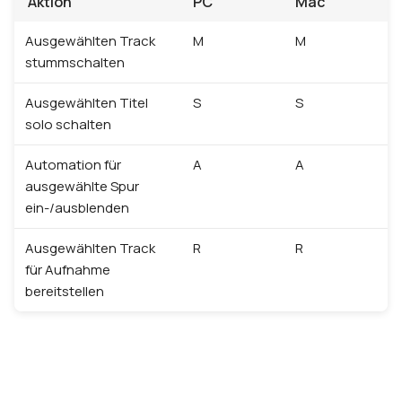
Aktion
PC
Mac
Ausgewählten Track
M
M
stummschalten
Ausgewählten Titel
S
S
solo schalten
Automation für
A
A
ausgewählte Spur
ein-/ausblenden
Ausgewählten Track
R
R
für Aufnahme
bereitstellen