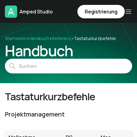
Amped Studio
Registrierung
Startseite
›
Handbuch
›
Referenz
›
Tastaturkurzbefehle
Handbuch
Tastaturkurzbefehle
Projektmanagement