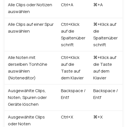
Alle Clips oder Notizen
Ctrl+A
⌘+A
auswählen
Alle Clips auf einer Spur
Ctrl+Klick
⌘+Klick auf
auswählen
auf die
die
Spaltenüber
Spaltenüber
schrift
schrift
Alle Noten mit
Ctrl+Klick
⌘+Klick auf
derselben Tonhöhe
auf die
die Taste
auswählen
Taste auf
auf dem
(Noteneditor)
dem Klavier
Klavier
Ausgewählte Clips,
Backspace /
Backspace /
Noten, Spuren oder
Entf
Entf
Geräte löschen
Ausgewählte Clips
Ctrl+X
⌘+X
oder Noten