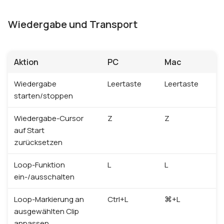
Wiedergabe und Transport
Aktion
PC
Mac
Wiedergabe
Leertaste
Leertaste
starten/stoppen
Wiedergabe-Cursor
Z
Z
auf Start
zurücksetzen
Loop-Funktion
L
L
ein-/ausschalten
Loop-Markierung an
Ctrl+L
⌘+L
ausgewählten Clip
anpassen