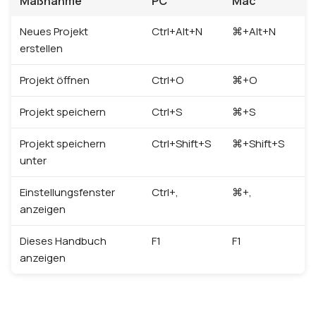
Maßnahme
PC
Mac
Neues Projekt
Ctrl+Alt+N
⌘+Alt+N
erstellen
Projekt öffnen
Ctrl+O
⌘+O
Projekt speichern
Ctrl+S
⌘+S
Projekt speichern
Ctrl+Shift+S
⌘+Shift+S
unter
Einstellungsfenster
Ctrl+,
⌘+,
anzeigen
Dieses Handbuch
F1
F1
anzeigen