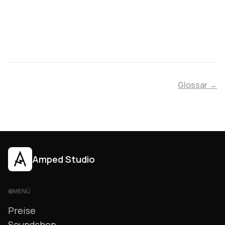
Glossar →
Amped Studio
MENÜ
Preise
Soundshop