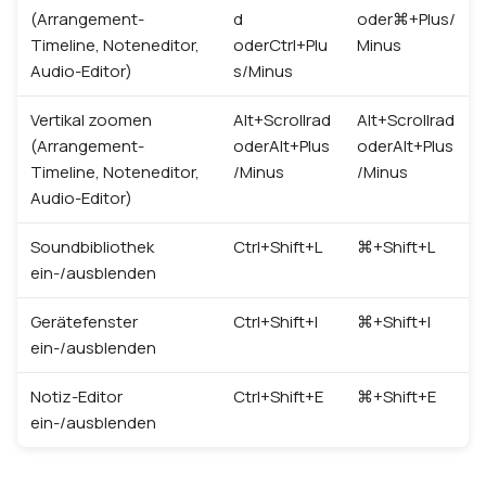
(Arrangement-
d
oder⌘+Plus/
Timeline, Noteneditor,
oderCtrl+Plu
Minus
Audio-Editor)
s/Minus
Vertikal zoomen
Alt+Scrollrad
Alt+Scrollrad
(Arrangement-
oderAlt+Plus
oderAlt+Plus
Timeline, Noteneditor,
/Minus
/Minus
Audio-Editor)
Soundbibliothek
Ctrl+Shift+L
⌘+Shift+L
ein-/ausblenden
Gerätefenster
Ctrl+Shift+I
⌘+Shift+I
ein-/ausblenden
Notiz-Editor
Ctrl+Shift+E
⌘+Shift+E
ein-/ausblenden