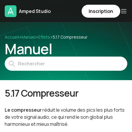
Amped Studio
Inscription
Accueil
›
Manuel
›
Effets
›
5.17 Compresseur
Manuel
5.17 Compresseur
Le compresseur
réduit le volume des pics les plus forts
de votre signal audio, ce qui rend le son global plus
harmonieux et mieux maîtrisé.